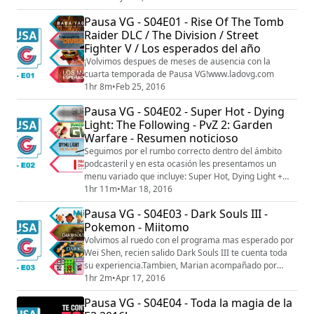
lanzamiento de Dragon Ball Super, nos pusimos
Pausa VG - S04E01 - Rise Of The Tomb
melancos y te contamos sobre los juegos lanzados en
Raider DLC / The Division / Street
distintas plataformas con el paso de los años. Retro
Fighter V / Los esperados del año
RPGs ponjas: El amigo chino Wei Shen, nos d...
¡Volvimos despues de meses de ausencia con la
cuarta temporada de Pausa VG!www.ladovg.com
1hr 8m
•
Feb 25, 2016
Pausa VG - S04E02 - Super Hot - Dying
Light: The Following - PvZ 2: Garden
Warfare - Resumen noticioso
Seguimos por el rumbo correcto dentro del ámbito
podcasteril y en esta ocasión les presentamos un
menu variado que incluye: Super Hot, Dying Light +
DLC y Plant vs Zombies 2: Garden Warfare.
1hr 11m
•
Mar 18, 2016
Pausa VG - S04E03 - Dark Souls III -
Pokemon - Miitomo
Volvimos al ruedo con el programa mas esperado por
Wei Shen, recien salido Dark Souls III te cuenta toda
su experiencia.Tambien, Marian acompañado por
Charly te cuenta la historia de Pokemon.
1hr 2m
•
Apr 17, 2016
Pausa VG - S04E04 - Toda la magia de la