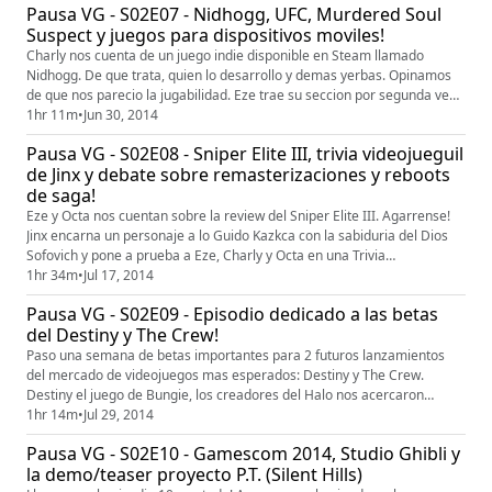
Pausa VG - S02E07 - Nidhogg, UFC, Murdered Soul
decirles: Compartan y disfruten! www.ladovg.comTw...
Suspect y juegos para dispositivos moviles!
Charly nos cuenta de un juego indie disponible en Steam llamado
Nidhogg. De que trata, quien lo desarrollo y demas yerbas. Opinamos
de que nos parecio la jugabilidad. Eze trae su seccion por segunda vez
sobre juegos para dispositivo moviles (smartphones y tablets). 5 juegos
1hr 11m
•
Jun 30, 2014
para pasar el rato. Ademas, el invitado del dia Octavio Garate nos
Pausa VG - S02E08 - Sniper Elite III, trivia videojueguil
cuenta sobre el Murdered Soul Suspect. Opinion critic...
de Jinx y debate sobre remasterizaciones y reboots
de saga!
Eze y Octa nos cuentan sobre la review del Sniper Elite III. Agarrense!
Jinx encarna un personaje a lo Guido Kazkca con la sabiduria del Dios
Sofovich y pone a prueba a Eze, Charly y Octa en una Trivia
Videojueguil. Datos de color que no te imaginas y demas yerbas. Por
1hr 34m
•
Jul 17, 2014
ultimo, luego de los anuncios de parte de Ubisoft por el reboot de la
Pausa VG - S02E09 - Episodio dedicado a las betas
saga Assassin's Creed y anuncios de Sony con respecto a...
del Destiny y The Crew!
Paso una semana de betas importantes para 2 futuros lanzamientos
del mercado de videojuegos mas esperados: Destiny y The Crew.
Destiny el juego de Bungie, los creadores del Halo nos acercaron
(despues del Alpha de hace un tiempo atras) una beta mas pulida la
1hr 14m
•
Jul 29, 2014
cual te comentamos todo lo que llegamos a probar! Charly se dedico de
Pausa VG - S02E10 - Gamescom 2014, Studio Ghibli y
lleno a The Crew, el juego de carreras MMO de Ubisoft, el cual le ...
la demo/teaser proyecto P.T. (Silent Hills)