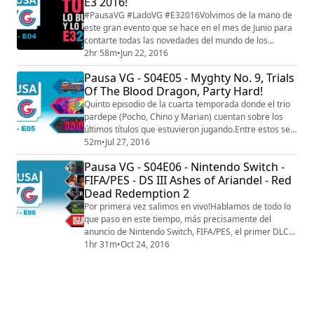
E3 2016!
#PausaVG #LadoVG #E32016Volvimos de la mano de
este gran evento que se hace en el mes de Junio para
contarte todas las novedades del mundo de los
videojuegos.Al ser extenso, te detallamos el tiempo en
2hr 58m
•
Jun 22, 2016
donde hablamos de cada una de las conferencias:
Pausa VG - S04E05 - Myghty No. 9, Trials
00:06:00 | EA Play00:17:00 | Bethesda00:28:27 |
Of The Blood Dragon, Party Hard!
Microsoft (XBOX)01:08:12 | Ubisoft01:23:22 | Sony
(Playstation)02:21:18 | Nintendo02:39:50 | Conclu...
Quinto episodio de la cuarta temporada donde el trio
pardepe (Pocho, Chino y Marian) cuentan sobre los
últimos títulos que estuvieron jugando.Entre estos se
encuentran la decepcion del Mighty No. 9, la sorpresa
52m
•
Jul 27, 2016
(lo que mas le gusta a Marian) de Trials Of The Blood
Pausa VG - S04E06 - Nintendo Switch -
Dragon y la magia indie que nos trae Party Hard.
FIFA/PES - DS III Ashes of Ariandel - Red
Dead Redemption 2
Por primera vez salimos en vivo!Hablamos de todo lo
que paso en este tiempo, más precisamente del
anuncio de Nintendo Switch, FIFA/PES, el primer DLC
del Dark Souls III (Ashes of Ariandel), evento de
1hr 31m
•
Oct 24, 2016
NVIDIA en Argentina presentando su serie GTX 1050 y
lo poco que vimos de Read Dead Redemption 2.
Seguinos en nuestras redes sociales:-Facebook-
Twitter-Instagram http://www.ladovg.com