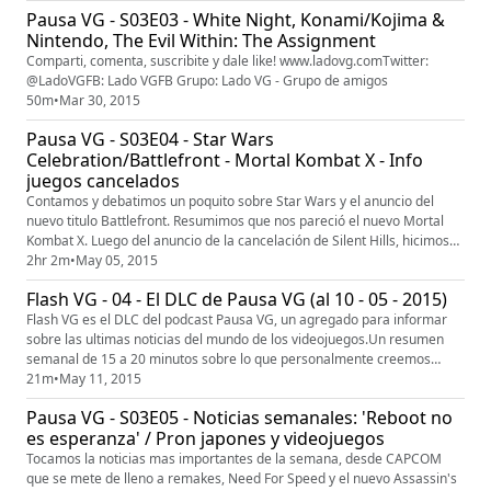
Evolution Soccer 2015- Star Wars: Battlefront- Lanzamientos de la
Pausa VG - S03E03 - White Night, Konami/Kojima &
semana!Y mas! www.ladovg.com
Nintendo, The Evil Within: The Assignment
Comparti, comenta, suscribite y dale like! www.ladovg.comTwitter:
@LadoVGFB: Lado VGFB Grupo: Lado VG - Grupo de amigos
50m
•
Mar 30, 2015
Pausa VG - S03E04 - Star Wars
Celebration/Battlefront - Mortal Kombat X - Info
juegos cancelados
Contamos y debatimos un poquito sobre Star Wars y el anuncio del
nuevo titulo Battlefront. Resumimos que nos pareció el nuevo Mortal
Kombat X. Luego del anuncio de la cancelación de Silent Hills, hicimos
una recopilación de juegos que iban a ser y nunca fueron. Comparti,
2hr 2m
•
May 05, 2015
comenta, suscribite y dale like! www.ladovg.comTwitter: @LadoVGFB:
Flash VG - 04 - El DLC de Pausa VG (al 10 - 05 - 2015)
Lado VGFB Grupo: Lado VG - Grupo de amigos
Flash VG es el DLC del podcast Pausa VG, un agregado para informar
sobre las ultimas noticias del mundo de los videojuegos.Un resumen
semanal de 15 a 20 minutos sobre lo que personalmente creemos
relevante. Hoy:- Tony Hawk's- Assassin's Creed- GOG Galaxy- Nintendo
21m
•
May 11, 2015
y juegos móviles- Lanzamientos de la semana!Y mas! www.ladovg.com
Pausa VG - S03E05 - Noticias semanales: 'Reboot no
es esperanza' / Pron japones y videojuegos
Tocamos la noticias mas importantes de la semana, desde CAPCOM
que se mete de lleno a remakes, Need For Speed y el nuevo Assassin's