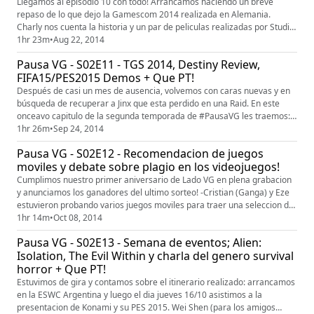
Llegamos al episodio 10 con todo! Arrancamos haciendo un breve
repaso de lo que dejo la Gamescom 2014 realizada en Alemania.
Charly nos cuenta la historia y un par de peliculas realizadas por Studio
Ghibli. (Mi vecino Totoro, Ni No Kuni, entre otras cosas). Y como no
1hr 23m
•
Aug 22, 2014
podia faltar, les contamos las impresiones de este teaser/demo
Pausa VG - S02E11 - TGS 2014, Destiny Review,
camuflada con el nombre de P.T. pero mejor conocido como Silent ...
FIFA15/PES2015 Demos + Que PT!
Después de casi un mes de ausencia, volvemos con caras nuevas y en
búsqueda de recuperar a Jinx que esta perdido en una Raid. En este
onceavo capitulo de la segunda temporada de #PausaVG les traemos:-
Lo que dejo la Tokyo Game Show 2014- El flamante ingresante al
1hr 26m
•
Sep 24, 2014
podcast, Lukelix, debuta como un verdadero campeón trayendo una
Pausa VG - S02E12 - Recomendacion de juegos
review de Destiny, si están interesados en saber si Bungie vendió hum...
moviles y debate sobre plagio en los videojuegos!
Cumplimos nuestro primer aniversario de Lado VG en plena grabacion
y anunciamos los ganadores del ultimo sorteo! -Cristian (Ganga) y Eze
estuvieron probando varios juegos moviles para traer una seleccion de
cuatro, los cuales estan disponibles tanto para Android como para iOS.-
1hr 14m
•
Oct 08, 2014
Luego de la salida del Shadow Of Mordor se armo un lindo debate
Pausa VG - S02E13 - Semana de eventos; Alien:
sobre plagio en los videojuegos, info recopilada por ...
Isolation, The Evil Within y charla del genero survival
horror + Que PT!
Estuvimos de gira y contamos sobre el itinerario realizado: arrancamos
en la ESWC Argentina y luego el dia jueves 16/10 asistimos a la
presentacion de Konami y su PES 2015. Wei Shen (para los amigos