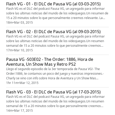
Flash VG - 01 - El DLC de Pausa VG (al 03-03-2015)
RPG por turnos. Juego desarrollado por Red Hook Studios.C...
Flash VG es el DLC del podcast Pausa VG, un agregado para informar
sobre las ultimas noticias del mundo de los videojuegos.Un resumen de
15 a 20 minutos sobre lo que personalmente creemos relevante. La
18m
•
Mar 03, 2015
modalidad de entrega sera semanal! www.ladovg.com
Flash VG - 02 - El DLC de Pausa VG (al 09-03-2015)
Flash VG es el DLC del podcast Pausa VG, un agregado para informar
sobre las ultimas noticias del mundo de los videojuegos.Un resumen
semanal de 15 a 20 minutos sobre lo que personalmente creemos
relevante. Hoy:- Metal Gear Solid V: The Phantom Pain- Toda la info de
17m
•
Mar 10, 2015
la GDC y los anuncios de Steam- Vuelve Rockband- Lanzamientos de la
Pausa VG -S03E02 - The Order: 1886, Hora de
semana!Y mas! www.ladovg.com
Aventura, Un Show Mas y Retro PS2
Llego el segundo episodio de la 3er temporada de Pausa VG!- The
Order:1886, te contamos un poco del juego y nuestras impresiones.-
Charly se vino con info sobre Hora de Aventura y Un Show Mas
(Adventure Time y Regular Show).- Octa se copo con el aniversario de la
1hr 11m
•
Mar 12, 2015
salida de PS2 en Japon y nostrajo un par de titulos ponjas. Comparti,
Flash VG - 03 - El DLC de Pausa VG (al 17-03-2015)
comenta, suscribite y dale like! www.ladovg.comTwitter: @Lado...
Flash VG es el DLC del podcast Pausa VG, un agregado para informar
sobre las ultimas noticias del mundo de los videojuegos.Un resumen
semanal de 15 a 20 minutos sobre lo que personalmente creemos
relevante. Hoy:- Mortal Kombat X- Bloodborne- Project Cars- Pro
14m
•
Mar 17, 2015