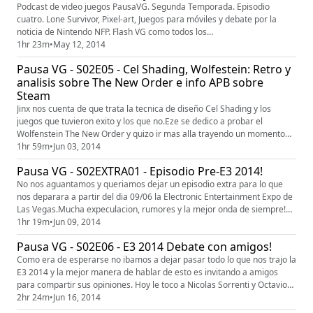
Podcast de video juegos PausaVG. Segunda Temporada. Episodio
cuatro. Lone Survivor, Pixel-art, Juegos para móviles y debate por la
noticia de Nintendo NFP. Flash VG como todos los
epis!www.ladovg.comTwitter: @LadoVGFacebook: Lado VGFB Grupo:
1hr 23m
•
May 12, 2014
Lado VG - Grupo de amigos.
Pausa VG - S02E05 - Cel Shading, Wolfestein: Retro y
analisis sobre The New Order e info APB sobre
Steam
Jinx nos cuenta de que trata la tecnica de diseño Cel Shading y los
juegos que tuvieron exito y los que no.Eze se dedico a probar el
Wolfenstein The New Order y quizo ir mas alla trayendo un momento
retro sobre todos los juegos de la saga. Charly y su momento con
1hr 59m
•
Jun 03, 2014
Steam, info completisimo bien APB (Apto Para Boludos) para que
Pausa VG - S02EXTRA01 - Episodio Pre-E3 2014!
entendamos que es y como se maneja esta plataforma tan exitosa. Las
...
No nos aguantamos y queriamos dejar un episodio extra para lo que
nos deparara a partir del dia 09/06 la Electronic Entertainment Expo de
Las Vegas.Mucha expeculacion, rumores y la mejor onda de siempre!
Disfruten! www.ladovg.comTwitter: @LadoVGFB: Lado VGFB Grupo:
1hr 19m
•
Jun 09, 2014
Lado VG - Grupo de amigos
Pausa VG - S02E06 - E3 2014 Debate con amigos!
Como era de esperarse no ibamos a dejar pasar todo lo que nos trajo la
E3 2014 y la mejor manera de hablar de esto es invitando a amigos
para compartir sus opiniones. Hoy le toco a Nicolas Sorrenti y Octavio
Garate.Sabemos que es un Episodio largo, pero entenderan que la expo
2hr 24m
•
Jun 16, 2014
anual se tenia que llevar tanto tiempo de charla.Como es de costumbre