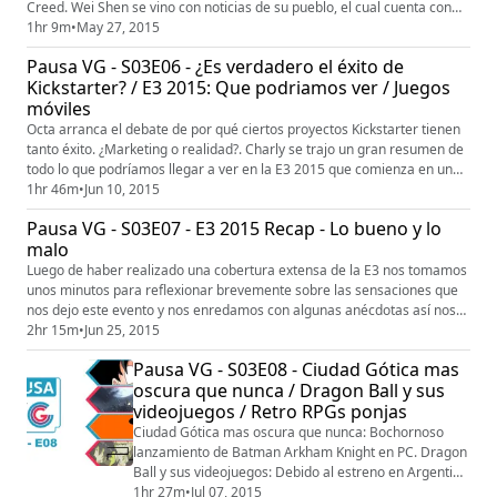
Creed. Wei Shen se vino con noticias de su pueblo, el cual cuenta con
deficit de actores masculinos de cine para adultos... bueno,
1hr 9m
•
May 27, 2015
relacionamos este temita con videojuegos sexuados.Comparti,
Pausa VG - S03E06 - ¿Es verdadero el éxito de
comenta, suscribite y dale like! www.ladovg.comTwitter: @LadoVGFB:
Kickstarter? / E3 2015: Que podriamos ver / Juegos
Lado V...
móviles
Octa arranca el debate de por qué ciertos proyectos Kickstarter tienen
tanto éxito. ¿Marketing o realidad?. Charly se trajo un gran resumen de
todo lo que podríamos llegar a ver en la E3 2015 que comienza en unos
días. Eze vuelve con su sección de juegos móviles. Varios títulos (la
1hr 46m
•
Jun 10, 2015
mayoría para iOS pero algunos tienen version de Android y Windows
Pausa VG - S03E07 - E3 2015 Recap - Lo bueno y lo
Phone) Comparti, comenta, suscribite y dale lik...
malo
Luego de haber realizado una cobertura extensa de la E3 nos tomamos
unos minutos para reflexionar brevemente sobre las sensaciones que
nos dejo este evento y nos enredamos con algunas anécdotas así nos
ponemos a punto para lo que viene.Cambiamos la rutina de contarte
2hr 15m
•
Jun 25, 2015
paso por paso, a directamente lo malo y lo bueno... Debatimos y casi
Pausa VG - S03E08 - Ciudad Gótica mas
nos vamos a las piñas... www.ladovg.comTwitter: @LadoVGFB: ...
oscura que nunca / Dragon Ball y sus
videojuegos / Retro RPGs ponjas
Ciudad Gótica mas oscura que nunca: Bochornoso
lanzamiento de Batman Arkham Knight en PC. Dragon
Ball y sus videojuegos: Debido al estreno en Argentina
de la última película de Dragon Ball y el reciente
1hr 27m
•
Jul 07, 2015