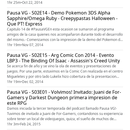
Octa) vivio una semana y pico a puro cafe para hacer las reviews de
1hr 25m
•
Oct 22, 2014
estos 2 terribles titulos, aprovechando que estabamos en el genero
Pausa VG - S02E14 - Demo Pokemon 3DS Alpha
survival se armo debate sobre la resurrecion del mismo y record...
Sapphire/Omega Ruby - Creepypastas Halloween -
Que PT! Express
Capitulo 14 de #PausaVGEn esta ocasion se sumaron al programa
amigos de la casa quienes nos acompañaron durante todo el desarrollo
del mismo.- Comenzamos con la impresion de la demo del Pokemon de
3DS Sapphire/Omega Ruby.- Aprovechando la cercania con Halloween,
1hr 19m
•
Nov 07, 2014
Cristian y los invitados se pusieron a contar historias denominadas
Pausa VG - S02E15 - Arg Comic Con 2014 - Evento
"Creepypastas" relacionadas con el mundo de los videojuegos.- Que ...
LBP3 - The Binding Of Isaac - Assassin's Creed Unity
Se acerca fin de año y se vino la ola de eventos y presentaciones de
juegos. Por una parte, estuvimos en la Comic Con realizada en el centro
Migueletes y por otro lado Lukelix hizo cobertura de la presentacion
oficial de LittleBigPlanet 3. Despues de que el mes de Noviembre deje
1hr 19m
•
Dec 02, 2014
un poco de malestar entre los usuarios de la membresia de PlayStation
Pausa VG - S03E01 - Volvimos! Invitado: Juani de For-
Plus, nos dedicamos a darle a este juego que ve...
Gamers y Darkest Dungeon primera impresion de
este RPG
Damos iniciada la tercer temporada del podcast llamado Pausa VG!-
Tuvimos de invitado a Juani de For-Gamers, contandonos su experiencia
sobre tener un local de videojuegos, quiza, el sueño de muchos de
nosotros.- Octavio (alias: Wei Shen) nos cuenta sobre el Early Access
1hr 3m
•
Feb 24, 2015
del Darkest Dungeon (disponible desde el 3 de febrero en Steam), un