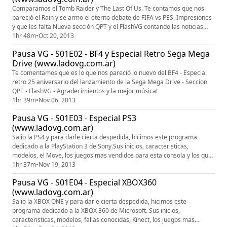
Comparamos el Tomb Raider y The Last Of Us. Te contamos que nos
pareció el Rain y se armo el eterno debate de FIFA vs PES. Impresiones
y que les falta.Nueva sección QPT y el FlashVG contando las noticias
que nos parecen importantes de estos 15 dias.
1hr 48m
•
Oct 20, 2013
Pausa VG - S01E02 - BF4 y Especial Retro Sega Mega
Drive (www.ladovg.com.ar)
Te comentamos que es lo que nos pareció lo nuevo del BF4 - Especial
retro 25 aniversario del lanzamiento de la Sega Mega Drive - Seccion
QPT - FlashVG - Agradecimientos y la mejor música!
1hr 39m
•
Nov 06, 2013
Pausa VG - S01E03 - Especial PS3
(www.ladovg.com.ar)
Salio la PS4 y para darle cierta despedida, hicimos este programa
dedicado a la PlayStation 3 de Sony.Sus inicios, caracteristicas,
modelos, el Move, los juegos mas vendidos para esta consola y los que
debes jugar. Ademas el Flash VG de siempre con noticias relevantes y 3
1hr 37m
•
Nov 19, 2013
temitas a elección. A disfrutar!
Pausa VG - S01E04 - Especial XBOX360
(www.ladovg.com.ar)
Salio la XBOX ONE y para darle cierta despedida, hicimos este
programa dedicado a la XBOX 360 de Microsoft. Sus inicios,
caracteristicas, modelos, fallas conocidas, Kinect, los juegos mas