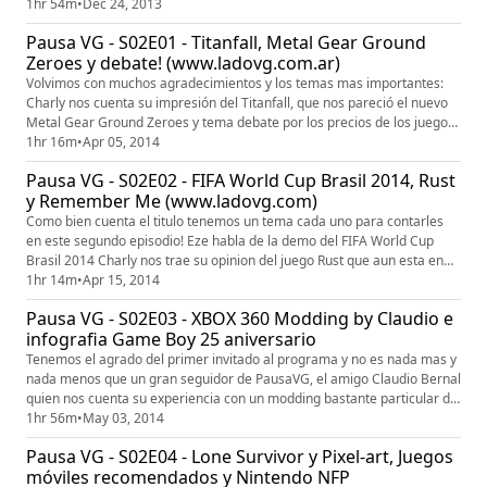
vendidos y los que debes jugar. Entre pausas, les dejamos como es de
1hr 54m
•
Dec 24, 2013
costumbre 3 temitas a elección. Disculpen la demora, pero fue un fin de
Pausa VG - S02E01 - Titanfall, Metal Gear Ground
año caótico!A disfrutar!
Zeroes y debate! (www.ladovg.com.ar)
Volvimos con muchos agradecimientos y los temas mas importantes:
Charly nos cuenta su impresión del Titanfall, que nos pareció el nuevo
Metal Gear Ground Zeroes y tema debate por los precios de los juegos
en Argentina, nos afecta?3 temas a elección como es de costumbre y lo
1hr 16m
•
Apr 05, 2014
mas importante, es que les guste!
Pausa VG - S02E02 - FIFA World Cup Brasil 2014, Rust
y Remember Me (www.ladovg.com)
Como bien cuenta el titulo tenemos un tema cada uno para contarles
en este segundo episodio! Eze habla de la demo del FIFA World Cup
Brasil 2014 Charly nos trae su opinion del juego Rust que aun esta en
version alpha. Jinx nos deja su opinion acerca del Remember Me (Free
1hr 14m
•
Apr 15, 2014
para miembros de PSN Plus). Volvimos con las noticias con Flash VG y 3
Pausa VG - S02E03 - XBOX 360 Modding by Claudio e
temas a elección! Buscanos en Facebook, LADO VG y e...
infografia Game Boy 25 aniversario
Tenemos el agrado del primer invitado al programa y no es nada mas y
nada menos que un gran seguidor de PausaVG, el amigo Claudio Bernal
quien nos cuenta su experiencia con un modding bastante particular de
una XBOX 360.El otro tema principal es el 25 aniversario de la salida de
1hr 56m
•
May 03, 2014
la portatil de Nintendo, llamada Game Boy. Te contamos un poco de
Pausa VG - S02E04 - Lone Survivor y Pixel-art, Juegos
todo. Como siempre, Flash VG con las notis mas imp...
móviles recomendados y Nintendo NFP