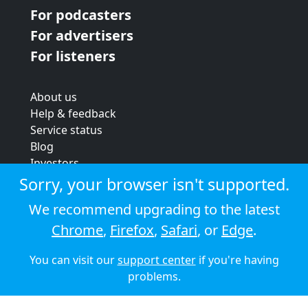
For podcasters
For advertisers
For listeners
About us
Help & feedback
Service status
Blog
Investors
Strategic review
Sorry, your browser isn't supported.
Terms & conditions
We recommend upgrading to the latest
Privacy policy
Chrome
,
Firefox
,
Safari
, or
Edge
.
Cookie policy
You can visit our
support center
if you're having
© 2026 Audioboom
problems.