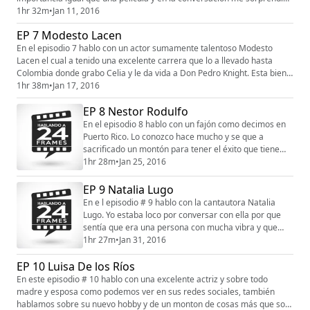
lo mucho que sabe de la pelota profesional de PR. Espero que les guste
1hr 32m
•
Jan 11, 2016
esta conversación con Skip Font.
EP 7 Modesto Lacen
En el episodio 7 hablo con un actor sumamente talentoso Modesto
Lacen el cual a tenido una excelente carrera que lo a llevado hasta
Colombia donde grabo Celia y le da vida a Don Pedro Knight. Esta bien
buena esta conversación y son de esos momentos en que te sientes
1hr 38m
•
Jan 17, 2016
orgulloso de que alguien que conoces y se a matado trabajando lo logra
EP 8 Nestor Rodulfo
y en grande. Que la disfruten.
En el episodio 8 hablo con un fajón como decimos en
Puerto Rico. Lo conozco hace mucho y se que a
sacrificado un montón para tener el éxito que tiene
hoy en Mexico, espero que les guste esta
1hr 28m
•
Jan 25, 2016
conversación con Nestor Rodulfo.
EP 9 Natalia Lugo
En e l episodio # 9 hablo con la cantautora Natalia
Lugo. Yo estaba loco por conversar con ella por que
sentía que era una persona con mucha vibra y que
estaba enfocada en lo que quiere y no solo era la
1hr 27m
•
Jan 31, 2016
muchacha que sale en los videos de las redes sociales
EP 10 Luisa De los Ríos
y no me equivoque. Su pasión es la música y lo que a
luchado para llevar su sueño. Es de las
En este episodio # 10 hablo con una excelente actriz y sobre todo
conversaciones que mas me a gustado y creo que ...
madre y esposa como podemos ver en sus redes sociales, también
hablamos sobre su nuevo hobby y de un monton de cosas más que son