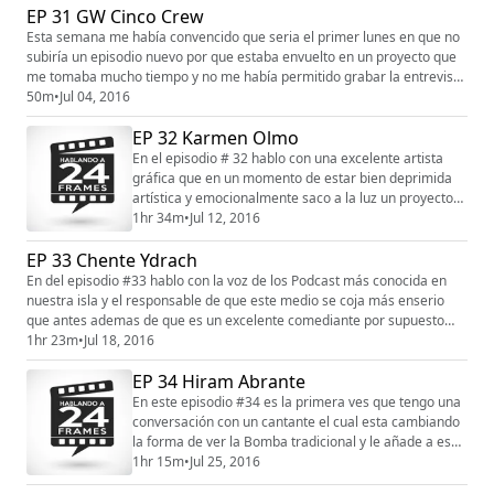
EP 31 GW Cinco Crew
como se le cruzan en su vida las ideas y conceptos
para sus libros. Espero que se disfruten mi
Esta semana me había convencido que seria el primer lunes en que no
conversación con Luis Daniel Estrada. P...
subiría un episodio nuevo por que estaba envuelto en un proyecto que
me tomaba mucho tiempo y no me había permitido grabar la entrevista
correspondiente a esta semana, cuando se lo comente a mi equipo de
50m
•
Jul 04, 2016
trabajo todos saltaron y me dijeron que ellos se tomaban un tiempo
EP 32 Karmen Olmo
conmigo y habláramos un poco y así no se perdiera el podca...
En el episodio # 32 hablo con una excelente artista
gráfica que en un momento de estar bien deprimida
artística y emocionalmente saco a la luz un proyecto
espectacular de mucho positivismo y me alegra
1hr 34m
•
Jul 12, 2016
mucho que pueda compartir lo que es Happixs y las
EP 33 Chente Ydrach
vivencias de mi invitada Karmen Olmo. Si quieres
saber más de este proyecto entra a su pagina web
En del episodio #33 hablo con la voz de los Podcast más conocida en
www.happixs.com y recuerda que sonreír es vida. ...
nuestra isla y el responsable de que este medio se coja más enserio
que antes ademas de que es un excelente comediante por supuesto
hablo de mi invitado Chente Ydrach. Me encanto mucho esta entrevista
1hr 23m
•
Jul 18, 2016
por que creo que hablamos de muchas cosas que el no a hablado
EP 34 Hiram Abrante
anteriormente y desde que me metí en este mundo del podcast
quería...
En este episodio #34 es la primera ves que tengo una
conversación con un cantante el cual esta cambiando
la forma de ver la Bomba tradicional y le añade a ese
ritmo un toque diferente, hablamos de sus inicios de lo
1hr 15m
•
Jul 25, 2016
duro que fue su camino, de su música y sus videos