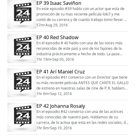
siempre a los muchachos de The Pin Guy que son los
EP 39 Isaac Saviñon
que hacen nuestros pin oficiales de HA24F. Este
En este episodio #39 hablo con un actor que esta de
episodio es auspiciado por OFX los mejor...
promoción de su mas reciente película loki7 y me
contó de su carrera y de cuanto trabajo tomo llevar a
las salas esta nueva propuesta. Espero que les guste
57m
•
Aug 29, 2016
mi conversación con el actor Isaac Saviñon. Pueden
ver actualmente #loki 7 en las salas de nuestro país.
EP 40 Red Shadow
Agradecemos como siempre a los muchachos de The
En el episodio # 40 hablo con una de las voces más
Pin Guy que son los que hacen nuest...
reconocidas de este país y uno de los fajones de la
industria prácticamente a hecho de todo. La pase
super hablando con Red Shadow. Puedes escuchar a
1hr 19m
•
Sep 05, 2016
Red Shadow todas las mañanas en la radio atraves de
su programa El Relajo de la mañana por la X junto a
EP 41 Arí Maniel Cruz
Deddie Romero y también por su pagina
En el episodio #41 converso con un Director que tiene
www.redshadowpr.com Agradecemos como siempre a
su más reciente pelicula ANTES QUE CANTE EL GALLO
los mu...
de estreno en nuestras salas de cine de P. R. hablamos
de como decide comenzar a hacer cine y de como fue
1hr 6m
•
Sep 12, 2016
su carrera hasta el día de hoy. Espero que disfruten mi
conversación con Arí Maniel cruz. Agradecemos como
EP 42 Johanna Rosaly
siempre a los muchachos de The Pin Guy que son los
En el episodio #42 converso con una de las actrices
que hacen nuestros pin oficia...
más conocidas de nuestro país. Hablamos de su
carrera, de lo activa que esta en las redes sociales, de
NY y de sus películas. Hablamos también de una de
1hr 8m
•
Sep 19, 2016
las novelas más reconocidas Cristina Bazán donde fue