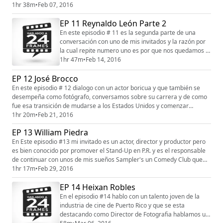
super interesantes. Actualmente pueden ver su gran talento en la
1hr 38m
•
Feb 07, 2016
película Vasos de Papel Para mi fue un super placer hablar con Luisa De
EP 11 Reynaldo León Parte 2
los Ríos.
En este episodio # 11 es la segunda parte de una
conversación con uno de mis invitados y la razón por
la cual repite numero uno es por que nos quedamos a
mitad en cosas importantes en su carrera y segundo
1hr 47m
•
Feb 14, 2016
que su podcast anterior es el más escuchado hasta el
EP 12 José Brocco
día de hoy y por el cual más me escribe la gente y por
eso lo invite de nuevo. Aquí esta la esperada segunda
En este episodio # 12 dialogo con un actor boricua y que también se
parte de mi conversación con R...
desempeña como fotógrafo, conversamos sobre su carrera y de como
fue esa transición de mudarse a los Estados Unidos y comenzar
nuevamente. También hablo con el de sus famosos comentarios en
1hr 20m
•
Feb 21, 2016
Facebook y su experiencia trabajando con Benicio Del Toro . Espero que
EP 13 William Piedra
les encante esta conversación con José Brocco.
En Este episodio #13 mi invitado es un actor, director y productor pero
es bien conocido por promover el Stand-Up en P.R. y es el responsable
de continuar con unos de mis sueños Sampler's un Comedy Club que
abrió las puertas a muchos comediantes cuando no existía un lugar
1hr 17m
•
Feb 29, 2016
para desarrollar ese arte. Hablamos de eso y un montón de cosas más.
EP 14 Heixan Robles
Espero que se disfruten esta conversación con William P...
En el episodio #14 hablo con un talento joven de la
industria de cine de Puerto Rico y que se esta
destacando como Director de Fotografia hablamos un