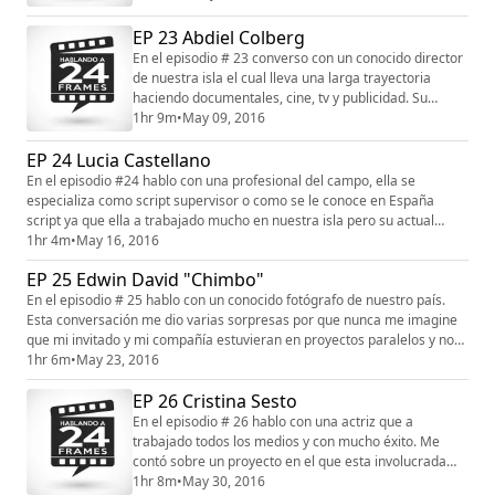
Espero que les guste mi conversación Ricardo Alvarez.
Este episodio es auspiciado por OFX los mejores en
EP 23 Abdiel Colberg
muebles de oficina visita su showroom en la calle
En el episodio # 23 converso con un conocido director
Eleonor Roosevelt 213 en Hato Rey o entra a su
de nuestra isla el cual lleva una larga trayectoria
pagin...
haciendo documentales, cine, tv y publicidad. Su
historia es bien interesante ya que tiene mucha
1hr 9m
•
May 09, 2016
experiencia en el medio. Espero que les guste mi
EP 24 Lucia Castellano
conversación con Abdiel Colberg Este episodio es
auspiciado por OFX los mejores en muebles de oficina
En el episodio #24 hablo con una profesional del campo, ella se
visita su showroom en la calle Eleonor Roo...
especializa como script supervisor o como se le conoce en España
script ya que ella a trabajado mucho en nuestra isla pero su actual
desarrollo profesional es en España. La conversación es bien buena por
1hr 4m
•
May 16, 2016
que podrán escuchar como una misma posición cambia según el país y
EP 25 Edwin David "Chimbo"
la responsabilidad brutal en una producción que tiene mi invit...
En el episodio # 25 hablo con un conocido fotógrafo de nuestro país.
Esta conversación me dio varias sorpresas por que nunca me imagine
que mi invitado y mi compañía estuvieran en proyectos paralelos y no
fuera hasta muchos años después que nos conociéramos. Me hablo de
1hr 6m
•
May 23, 2016
como es la industria y como cotizar algo bien caro para que no lo
EP 26 Cristina Sesto
contraten y termine haciendo el trabajo de esto y mucho más ...
En el episodio # 26 hablo con una actriz que a
trabajado todos los medios y con mucho éxito. Me
contó sobre un proyecto en el que esta involucrada
que es muy interesante y especial. Espero que se
1hr 8m
•
May 30, 2016