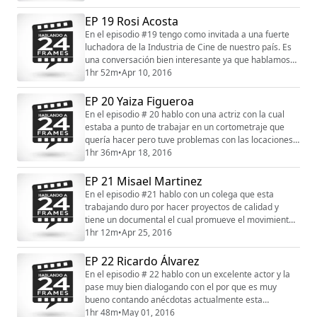
forma de pensar y esta claro en quien es. Espero que
les encante esta conversación tanto como a mí me
EP 19 Rosi Acosta
encanto hablar con Erik "Chicho" Rodriguez. Este
En el episodio #19 tengo como invitada a una fuerte
episodio es auspiciado por OFX los mejores en mueb...
luchadora de la Industria de Cine de nuestro país. Es
una conversación bien interesante ya que hablamos
de muchos aspectos de su carrera y tocamos como se
1hr 52m
•
Apr 10, 2016
puede hacer más cine en la isla y de un montón de
cosas más. Este podcast se lo recomiendo a todos los
EP 20 Yaiza Figueroa
estudiantes de cine. Mi invitada de hoy es Rosi Acosta.
En el episodio # 20 hablo con una actriz con la cual
Este episodio es auspiciado po...
estaba a punto de trabajar en un cortometraje que
quería hacer pero tuve problemas con las locaciones y
ella se va para Europa osea no hice el cortometraje.
1hr 36m
•
Apr 18, 2016
Estando en un programa numero 1 de la TV decide
irse a perfeccionar su arte, a eso yo le llamo
EP 21 Misael Martinez
compromiso de verdad. Siempre me a gustado mucho
En el episodio #21 hablo con un colega que esta
su trabajo y luego de regresar de Europa su...
trabajando duro por hacer proyectos de calidad y
tiene un documental el cual promueve el movimiento
de la agricultura urbana. Espero que escuchen esta
1hr 12m
•
Apr 25, 2016
conversación con misal Martinez. Pueden ver el
documental Raíces del Barrio en el siguiente enlace
EP 22 Ricardo Álvarez
http://raicesdelbarrio.com/ Este episodio es
En el episodio # 22 hablo con un excelente actor y la
auspiciado por OFX los mejores en muebles de oficina
pase muy bien dialogando con el por que es muy
...
bueno contando anécdotas actualmente esta
presentando el monologo El Complejo de Edipo.
1hr 48m
•
May 01, 2016