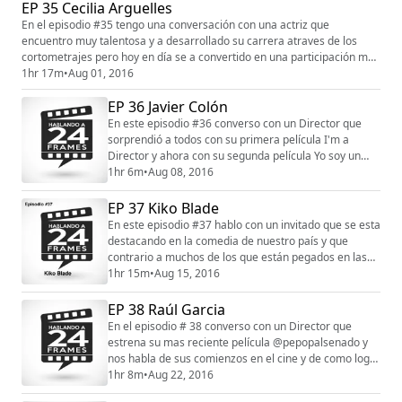
EP 35 Cecilia Arguelles
musicales. La conversación fue super y la pase muy
bien con mi invitado Hiram Abrante de La Tribu de
En el episodio #35 tengo una conversación con una actriz que
Abrante. Si deseas saber más de...
encuentro muy talentosa y a desarrollado su carrera atraves de los
cortometrajes pero hoy en día se a convertido en una participación más
activa en el cine local ya las ultimas 3 películas que subieron a nuestra
1hr 17m
•
Aug 01, 2016
cartelera local tienen a mi invitada como parte de su elenco. Disfruten
EP 36 Javier Colón
mi conversación con Cecilia Arguelles. Agradecemos ...
En este episodio #36 converso con un Director que
sorprendió a todos con su primera película I'm a
Director y ahora con su segunda película Yo soy un
Politico toca un tema muy controversial y el cual es
1hr 6m
•
Aug 08, 2016
casi un deporte en nuestro país como lo es la política.
Tuve la oportunidad de poder ir a l screening de la
EP 37 Kiko Blade
misma y es una buena comedia y como película esta
En este episodio #37 hablo con un invitado que se esta
bien lograda y como si fuera poco es...
destacando en la comedia de nuestro país y que
contrario a muchos de los que están pegados en las
redes sociales el no tuvo participación en las mismas
1hr 15m
•
Aug 15, 2016
hasta hace muy poco esto no le impidió que llenara 9
funciones en el Teatro y que actualmente este en la
EP 38 Raúl Garcia
Televisión como parte del elenco de El Remix.
En el episodio # 38 converso con un Director que
Disfruten mi conversación con Kiko Blad...
estrena su mas reciente película @pepopalsenado y
nos habla de sus comienzos en el cine y de como logro
hacer sus 2 ultimas películas . Espero que disfruten mi
1hr 8m
•
Aug 22, 2016
conversación con Raúl Garcia. Agradecemos como