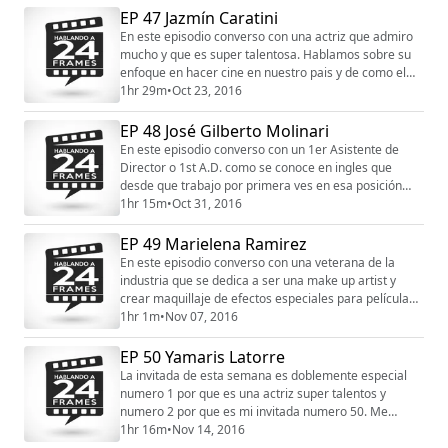
y nos vimos obligados a grabar el podcast en la
EP 47 Jazmín Caratini
guagua pero como dice mi invitado que a veces las
En este episodio converso con una actriz que admiro
cosas guerrilla salen mejor que las p...
mucho y que es super talentosa. Hablamos sobre su
enfoque en hacer cine en nuestro pais y de como el
teatro la enamoro. Me contó como fue su experiencia
1hr 29m
•
Oct 23, 2016
en la película La Granja que se encuentra en cartelera
en las sals de cine de P.R. . Espero que se disfruten
EP 48 José Gilberto Molinari
esta conversación con Jazmín Caratini tanto como yo.
En este episodio converso con un 1er Asistente de
Mi invitada actualmente tiene ...
Director o 1st A.D. como se conoce en ingles que
desde que trabajo por primera ves en esa posición
quedo enamorado de la misma y la convirtió en una
1hr 15m
•
Oct 31, 2016
carrera profesional muy exitosa, mi invitado a
participando en películas bien reconocidas como en
EP 49 Marielena Ramirez
series de t.v. como es el caso de la famosa serie The
En este episodio converso con una veterana de la
Walking Dead en la cual trabajo como 1st A.D. ...
industria que se dedica a ser una make up artist y
crear maquillaje de efectos especiales para películas.
Espero que se disfruten esta conversación con
1hr 1m
•
Nov 07, 2016
Marielena Ramirez.Agradecemos como siempre a los
muchachos de The Pin Guy que son los que hacen
EP 50 Yamaris Latorre
nuestros pin oficiales de HA24F. Este episodio es
La invitada de esta semana es doblemente especial
auspiciado por OFX los mejores en muebles de ofic...
numero 1 por que es una actriz super talentos y
numero 2 por que es mi invitada numero 50. Me
alegra que sea Yamaris Latorre con la que tuve esta
1hr 16m
•
Nov 14, 2016
conversación buenísima y se que se la gozaran un