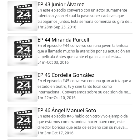
la protagonista con José Luis Rodríguez "El Puma".
EP 43 Junior Álvarez
Espero que se disfruten tanto como yo esta
En este episodio converso con un actor sumamente
conversación con Johanna Rosaly. Agradecemos...
talentoso y con el cual la paso super cada ves que
trabajamos juntos. Esta semana comienza su gira del
stand up Peste a Macho en Aguada el 30 de
1hr 28m
•
Sep 25, 2016
septiembre y el 1 de octubre, el 8 de octubre en Ponce
y el 15 de octubre en Caguas. Fue un placer tener un
EP 44 Miranda Purcell
dialogo con este caballero y gran ser humano Junior
En el episodio #44 converso con una joven talentosa
Álvarez. Agradecemos como siempre a los mu...
que a llamado mucho la atención por su actuación en
la película Antes que cante el gallo la cual esta
actualmente en cartelera en las salas de P.R.. La pase
51m
•
Oct 03, 2016
super y espero que ustedes también se disfruten mi
conversación con Miranda Purcell. Agradecemos
EP 45 Cordelia González
como siempre a los muchachos de The Pin Guy que
En el episodio #45 converso con una gran actriz que a
son los que hacen nuestros pin oficiales d...
estado en teatro, tv y cine tanto local como
internacional. Conversamos sobre su decision de no
recidir en Los Angeles como hacen todo los actores
1hr 22m
•
Oct 10, 2016
que quieren probar suerte en el cine y como quiera
lograr estar en peliculas como Born of the Four of July
EP 46 Ángel Manuel Soto
y Mambo Kings entre otras, también su otra decisión,
En este episodio #46 hablo con otro vivo ejemplo de
el regresar a su isla y trabajar en ...
que estamos comenzando a hacer buen cine, este
director boricua que esta de estreno con su nueva
pelicula La Granja. Esta entrevista tiene algo particular
1hr 3m
•
Oct 17, 2016
por que a punto de comenzar la entrevista se va la luz