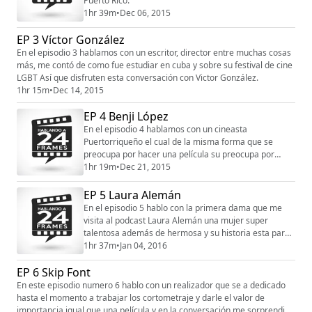
Puerto Rico.
1hr 39m
•
Dec 06, 2015
EP 3 Víctor González
En el episodio 3 hablamos con un escritor, director entre muchas cosas
más, me contó de como fue estudiar en cuba y sobre su festival de cine
LGBT Así que disfruten esta conversación con Victor González.
1hr 15m
•
Dec 14, 2015
EP 4 Benji López
En el episodio 4 hablamos con un cineasta
Puertorriqueño el cual de la misma forma que se
preocupa por hacer una película su preocupa por
distribuirla. Un creador muy telentoso y con una
1hr 19m
•
Dec 21, 2015
historia buenísima. La pase bien hablando con benji
López.
EP 5 Laura Alemán
En el episodio 5 hablo con la primera dama que me
visita al podcast Laura Alemán una mujer super
talentosa además de hermosa y su historia esta para
pelos. Que mejor podcast para comenzar que este el
1hr 37m
•
Jan 04, 2016
año 2016.
EP 6 Skip Font
En este episodio numero 6 hablo con un realizador que se a dedicado
hasta el momento a trabajar los cortometraje y darle el valor de
importancia igual que una película y en la conversación me sorprendió