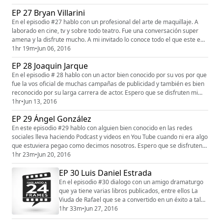
disfruten mi conversación con Cristina Sesto. Este
EP 27 Bryan Villarini
episodio es auspiciado por OFX los mejores en
muebles de oficina visita su showroom en la calle
En el episodio #27 hablo con un profesional del arte de maquillaje. A
Eleonor Roosevelt 213 en Hato Rey o entra a su
laborado en cine, tv y sobre todo teatro. Fue una conversación super
pagina...
amena y la disfrute mucho. A mi invitado lo conoce todo el que este ene
este medio por su grana talento y sobre todo por su personalidad y
1hr 19m
•
Jun 06, 2016
ahora solo faltan ustedes para que conozcan a Bryan Villarini. Este
EP 28 Joaquin Jarque
episodio es auspiciado por OFX los mejores en mueb...
En el episodio # 28 hablo con un actor bien conocido por su vos por que
fue la vos oficial de muchas campañas de publicidad y también es bien
reconocido por su larga carrera de actor. Espero que se disfruten mi
conversación con el gran Joaquin Jarque. Este episodio es auspiciado
1hr
•
Jun 13, 2016
por OFX los mejores en muebles de oficina visita su showroom en la
EP 29 Ángel González
calle Eleonor Roosevelt 213 en Hato Rey o entra a...
En este episodio #29 hablo con alguien bien conocido en las redes
sociales lleva haciendo Podcast y videos en You Tube cuando ni era algo
que estuviera pegao como decimos nosotros. Espero que se disfruten
esta conversación con Ángel González que me brindo hoy su Dulce
1hr 23m
•
Jun 20, 2016
Compañia. Este episodio es auspiciado por OFX los mejores en muebles
EP 30 Luis Daniel Estrada
de oficina visita su showroom en la calle Eleonor Roosevel...
En el episodio #30 dialogo con un amigo dramaturgo
que ya tiene varias libros publicados, entre ellos La
Viuda de Rafael que se a convertido en un éxito a tal
grado que ya se adapto a mini serie para la televisión
1hr 33m
•
Jun 27, 2016
argentina. Hablamos de su proceso creativo y de