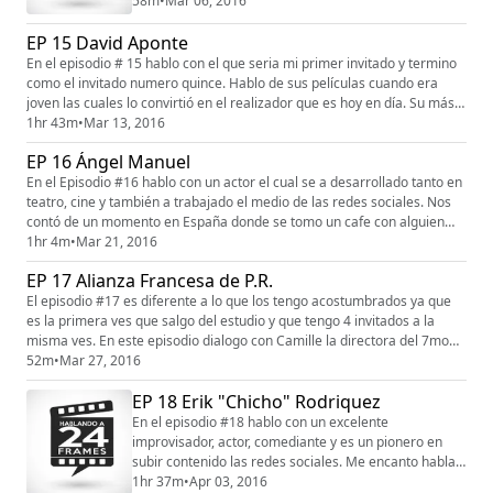
buen rato con Heixan Robles.
58m
•
Mar 06, 2016
EP 15 David Aponte
En el episodio # 15 hablo con el que seria mi primer invitado y termino
como el invitado numero quince. Hablo de sus películas cuando era
joven las cuales lo convirtió en el realizador que es hoy en día. Su más
reciente trabajo es la pelicula Back to the beginning. Espero que les
1hr 43m
•
Mar 13, 2016
guste mi conversación con David Aponte.
EP 16 Ángel Manuel
En el Episodio #16 hablo con un actor el cual se a desarrollado tanto en
teatro, cine y también a trabajado el medio de las redes sociales. Nos
contó de un momento en España donde se tomo un cafe con alguien
especial. Espero que les guste mucho mi conversación con Ángel
1hr 4m
•
Mar 21, 2016
Manuel. Este episodio es auspiciado por OFX visitalos para ver los
EP 17 Alianza Francesa de P.R.
mejores muebles de oficina en la calle Eleonor Roosevelt #...
El episodio #17 es diferente a lo que los tengo acostumbrados ya que
es la primera ves que salgo del estudio y que tengo 4 invitados a la
misma ves. En este episodio dialogo con Camille la directora del 7mo
Festival de cine europeo de la Alianza Francesa de PR "Hecho en
52m
•
Mar 27, 2016
Europa" el cual se estará presentando del 7 al 13 de abril en los cines
EP 18 Erik "Chicho" Rodriquez
de Fine Arts en Miramar y varios de los participantes ...
En el episodio #18 hablo con un excelente
improvisador, actor, comediante y es un pionero en
subir contenido las redes sociales. Me encanto hablar
con el por que es una persona bien segura en su
1hr 37m
•
Apr 03, 2016