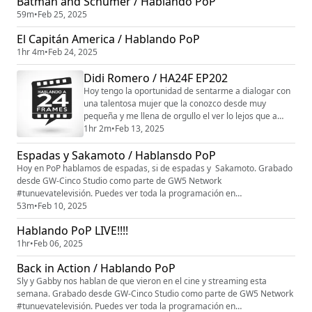
Batman and Schumer / Hablando PoP
59m
•
Feb 25, 2025
El Capitán America / Hablando PoP
1hr 4m
•
Feb 24, 2025
Didi Romero / HA24F EP202
Hoy tengo la oportunidad de sentarme a dialogar con
una talentosa mujer que la conozco desde muy
pequeña y me llena de orgullo el ver lo lejos que a
llegado no por su legado familiar sino por su trabajo y
1hr 2m
•
Feb 13, 2025
talento. Espero que se disfruten mi conversación con
Espadas y Sakamoto / Hablansdo PoP
Didi Romero. Grabado desde GW-Cinco Studio como
parte de GW5 Network #tunuevatelevisión. Puedes ver
Hoy en PoP hablamos de espadas, si de espadas y Sakamoto. Grabado
toda la programación en www.gwcinco.com...
desde GW-Cinco Studio como parte de GW5 Network
#tunuevatelevisión. Puedes ver toda la programación en
www.gwcinco.com. siguenos en instagram @gw_cinco Patreon:
53m
•
Feb 10, 2025
patreon.com/gw5network patreon.com/hablandopop
Hablando PoP LIVE!!!!
1hr
•
Feb 06, 2025
Back in Action / Hablando PoP
Sly y Gabby nos hablan de que vieron en el cine y streaming esta
semana. Grabado desde GW-Cinco Studio como parte de GW5 Network
#tunuevatelevisión. Puedes ver toda la programación en