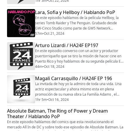
que hoy en día la ayudan a desarrollar su talento para
1hr 3m
•
Oct 22, 2024
ser una de las actrices de la puesta en escena de La
Familia Adams el musical. Espero que se disfruten
Lara, Sofia y Hellboy / Hablando PoP
esta conversación con Yeidimar Ramos. Grabado
En este episodio hablamos de la película Hellboy, la
desde GW-Cinco Studio como parte...
series Tomb Raider y The Penguin. Grabado desde
GW-Cinco Studio como parte de GW5 Network
#tunuevatelevisión. Puedes ver toda la programación
57m
•
Oct 21, 2024
en www.gwcinco.com. siguenos en instagram
@gw_cinco Patreon: patreon.com/gw5network
Arturo Lizardi / HA24F EP197
patreon.com/hablandopop
En este episodio converso con un actor y productor
puertorriqueño que se tiro la misión de hacer cine en
Puerto Rico y hoy hablamos de su segunda película El
Episodio ya en los cines de PR. Disfruten de esta
44m
•
Oct 18, 2024
conversación con Arturo Lizardi. Grabado desde GW-
Cinco Studio como parte de GW5 Network
Magali Carrasquillo / HA24F EP 196
#tunuevatelevisión. Puedes ver toda la programación
La invitada de hoy yo la admiro de toda una vida. Una
en www.gwcinco.com. siguenos en instagram
actriz espectacular y ahora mismo esta en plena
@gw_ci...
promoción de su nueva obra La Familia Adams , el
musical de Broadway donde comparte tablas con
1hr 5m
•
Oct 16, 2024
grandes de la actuación pero en especial con su hijo
Absolute Batman, The Ring of Power y Dream
Juan Pablo. En este episodio también le hago una
revelación. Espero que se disfruten esta mega
Theater / Hablando PoP
conversación. Grabado desde GW-Cinco Studio como
En este episodio hablamos del comics que esta revolucionando el
par...
mercado All In de DC y sobre todo ese episodio de Absolute Batman. La