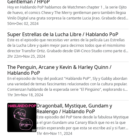
Gentleman / HPoP
patreon.com/hablandopop
Hoy en Hablando PoP hablamos de Watchmen chapter 1 , la serie Ojito
de huevo, el comics Chew y The Merry gentleman pero también llegoa
Vinilo Digital una grata sorpresa la cantante Lucia Jirao. Grabado desde
GW-Cinco Studio como parte de GW5 Network #tunuevatelevisión.
50m
•
Dec 02, 2024
Puedes ver toda la programación en www.gwcinco.com. siguenos en
Super Estrellas de la Lucha Libre / Hablando PoP
instagram @gw_cinco Patreon: patreon.com/gw5network patreon.com...
Este es el episodio que necesitas ver antes de la película Las Estrellas
de la Lucha Libre y quién mejor para decirnos todos que el mismísimo
director Transfor Ortiz. Grabado desde GW-Cinco Studio como parte de
GW5 Network #tunuevatelevisión. Puedes ver toda la programación en
2hr 22m
•
Nov 25, 2024
www.gwcinco.com. siguenos en instagram @gw_cinco Patreon:
The Penguin, Arcane y Kevin & Harley Quinn /
patreon.com/gw5network patreon.com/hablandopop
Hablando PoP
En el episodio de hoy del podcast "Hablando PoP", Sly y Gabby abordan
una variedad de temas fascinantes relacionados con la cultura popular.
Comienzan hablando de la esperada serie "El Pingüino", explorando su
conexión con el universo de Batman y lo que los fanáticos pueden
1hr 3m
•
Nov 18, 2024
esperar. Luego, se sumergen en el fenómeno de "Arcane", discutiendo
Dragonball, Mystique, Gundam y
su estilo visual, narrativa y cómo ha impactado la per...
Realengo / Hablando PoP
Este episodio del PoP tiene desde la fabulosa Mystique
a el gran Gundam una Canary Black que no es la que
están esperando por que esta se escribe así y si fuera
poco Dragonball, también se a colado un realengo en
1hr 4m
•
Nov 11, 2024