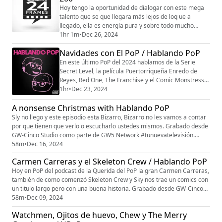
en www.gwcinco.com. siguenos en instagram
Hoy tengo la oportunidad de dialogar con este mega
@gw_cinco Pat...
talento que se que llegara más lejos de loq ue a
llegado, ella es energía pura y sobre todo mucho
talento, espero que les guste la conversación con Bri
1hr 1m
•
Dec 26, 2024
la Pelua. Grabado desde GW-Cinco Studio como parte
Navidades con El PoP / Hablando PoP ￼
de GW5 Network #tunuevatelevisión. Puedes ver toda
la programación en www.gwcinco.com. siguenos en
En este último PoP del 2024 hablamos de la Serie
instagram @gw_cinco Patreon: patreon.com/gw5...
Secret Level, la película Puertorriqueña Enredo de
Reyes, Red One, The Franchise y el Comic Monstress .
Disfrutemos de este PoPa hasta volvernos a ver en el
1hr
•
Dec 23, 2024
2025 Grabado desde GW-Cinco Studio como parte de
A nonsense Christmas with Hablando PoP
GW5 Network #tunuevatelevisión. Puedes ver toda la
programación en www.gwcinco.com. siguenos en
Sly no llego y este episodio esta Bizarro, Bizarro no les vamos a contar
instagram @gw_cinco Patreon: patreon.com/gw5ne...
por que tienen que verlo o escucharlo ustedes mismos. Grabado desde
GW-Cinco Studio como parte de GW5 Network #tunuevatelevisión.
Puedes ver toda la programación en www.gwcinco.com. siguenos en
58m
•
Dec 16, 2024
instagram @gw_cinco Patreon: patreon.com/gw5network
Carmen Carreras y el Skeleton Crew / Hablando PoP
patreon.com/hablandopop
Hoy en PoP del podcast de la Querida del PoP la gran Carmen Carreras,
también de como comenzó Skeleton Crew y Sky nos trae un comics con
un titulo largo pero con una buena historia. Grabado desde GW-Cinco
Studio como parte de GW5 Network #tunuevatelevisión. Puedes ver
58m
•
Dec 09, 2024
toda la programación en www.gwcinco.com. siguenos en instagram
Watchmen, Ojitos de huevo, Chew y The Merry
@gw_cinco Patreon: patreon.com/gw5network