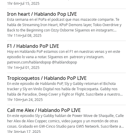
patreon.com/hablandopop Hablando PoP una producción de GW-Cinco
1hr 6m
•
Jul 15, 2025
Studio para GW5 Network
Iron heart / Hablando Pop LIVE
Esta semana en el PoPa el podcast que mas mazacote comparte. Te
habla de Streaming Iron Heart, KPoP Demons layer, Tokio Overdrive y
Back to the Beginning con Ozzy Osborne Síguenos en instagram:
@hablandopop Y Suscríbete a nuestro patreon
1hr 11m
•
Jul 08, 2025
patreon.com/hablandopop
F1 / Hablando PoP LIVE
Hoy en Hablando PoP estamos con el F1 en nuestras venas y en este
episodio lo vana a notar. Síguenos en patreon y instagram.
patreon.com/hablandopop @hablandopop
1hr 1m
•
Jul 01, 2025
Tropicoquetos / Hablando PoP LIVE
En este episodio de Hablando PoP, Sly y Gabby retoman el Bichota
tracker y Sly en Vinilo Digital nos habla de Tropicoqueta. Gabby nos
habla de Paradise, Deep Cover y Fight or Flight. Suscríbete a nuestro
Patreon patreon.com/hablandopop Síguenos en Instagram
1hr 10m
•
Jun 24, 2025
@hablandopop
Call me Alex / Hablando PoP LIVE
En este episodio Sly y Gabby hablan de Power Move de Shaquille, Calle
her Alex de Alex Copper, comics, video juegos y un montón de otras
cosas. Grabado en GW-Cinco Studio para GW5 Network. Suscríbete a
nuestro patreon patreon.com/habalndopop
1hr 3m
•
Jun 17, 2025