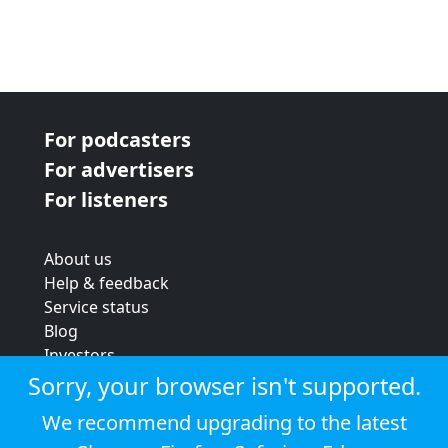
For podcasters
For advertisers
For listeners
About us
Help & feedback
Service status
Blog
Investors
Strategic review
Sorry, your browser isn't supported.
Terms & conditions
We recommend upgrading to the latest
Privacy policy