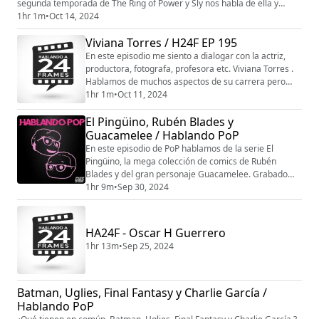
segunda temporada de The Ring of Power y Sly nos habla de ella y
como podia faltar la banda favorita de Sly lanza disco nuevo Dream
1hr 1m
•
Oct 14, 2024
Thether. Esto y mucho más en este episodio de Hablando PoP. Grabado
Viviana Torres / H24F EP 195
desde GW-Cinco Studio como parte de GW5 Network #tunuevatelevis...
En este episodio me siento a dialogar con la actriz,
productora, fotografa, profesora etc. Viviana Torres .
Hablamos de muchos aspectos de su carrera pero
sobre todo de su película “Entre el grito y la celda” .
1hr 1m
•
Oct 11, 2024
Grabado desde GW-Cinco Studio como parte de GW5
El Pingüino, Rubén Blades y
Network #tunuevatelevisión. Puedes ver toda la
programación en www.gwcinco.com. siguenos en
Guacamelee / Hablando PoP
instagram @gw_cinco Patreon: patreon.com/gw5ne...
En este episodio de PoP hablamos de la serie El
Pingüino, la mega colección de comics de Rubén
Blades y del gran personaje Guacamelee. Grabado
desde GW-Cinco Studio como parte de GW5 Network
1hr 9m
•
Sep 30, 2024
#tunuevatelevisión. Puedes ver toda la programación
en www.gwcinco.com. siguenos en instagram
@gw_cinco Patreon: patreon.com/gw5network
HA24F - Oscar H Guerrero
patreon.com/hablandopop
1hr 13m
•
Sep 25, 2024
Batman, Uglies, Final Fantasy y Charlie García /
Hablando PoP