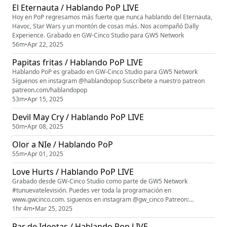
El Eternauta / Hablando PoP LIVE
patreon patreon.com/hablandopop
Hoy en PoP regresamos más fuerte que nunca hablando del Eternauta,
Havoc, Star Wars y un montón de cosas más. Nos acompañó Dally
Experience. Grabado en GW-Cinco Studio para GW5 Network
56m
•
Apr 22, 2025
Papitas fritas / Hablando PoP LIVE
Hablando PoP es grabado en GW-Cinco Studio para GW5 Network
Síguenos en instagram @hablandopop Suscríbete a nuestro patreon
patreon.com/hablandopop
53m
•
Apr 15, 2025
Devil May Cry / Hablando PoP LIVE
50m
•
Apr 08, 2025
Olor a NIe / Hablando PoP
55m
•
Apr 01, 2025
Love Hurts / Hablando PoP LIVE
Grabado desde GW-Cinco Studio como parte de GW5 Network
#tunuevatelevisión. Puedes ver toda la programación en
www.gwcinco.com. siguenos en instagram @gw_cinco Patreon:
patreon.com/gw5network patreon.com/hablandopop
1hr 4m
•
Mar 25, 2025
Par de Ideotas / Hablando Pop LIVE