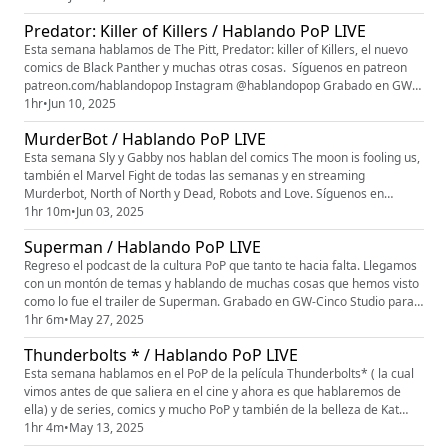
Predator: Killer of Killers / Hablando PoP LIVE
Esta semana hablamos de The Pitt, Predator: killer of Killers, el nuevo
comics de Black Panther y muchas otras cosas. Síguenos en patreon
patreon.com/hablandopop Instagram @hablandopop Grabado en GW-
Cinco Studio para GW5 Network
1hr
•
Jun 10, 2025
MurderBot / Hablando PoP LIVE
Esta semana Sly y Gabby nos hablan del comics The moon is fooling us,
también el Marvel Fight de todas las semanas y en streaming
Murderbot, North of North y Dead, Robots and Love. Síguenos en
patreon patreon.com/hablandopop Instagram @hablandopop Grabado
1hr 10m
•
Jun 03, 2025
en GW-Cinco Studio para GW5 Network
Superman / Hablando PoP LIVE
Regreso el podcast de la cultura PoP que tanto te hacia falta. Llegamos
con un montón de temas y hablando de muchas cosas que hemos visto
como lo fue el trailer de Superman. Grabado en GW-Cinco Studio para
GW5 Network. Para más contenido suscríbete a:
1hr 6m
•
May 27, 2025
Patreon.com/hablandopop
Thunderbolts * / Hablando PoP LIVE
Esta semana hablamos en el PoP de la película Thunderbolts* ( la cual
vimos antes de que saliera en el cine y ahora es que hablaremos de
ella) y de series, comics y mucho PoP y también de la belleza de Kat
Denning. Hablando PoP es grabado en GW-Cinco Studio para GW5
1hr 4m
•
May 13, 2025
Network Síguenos en instagram @hablandopop Suscríbete a nuestro