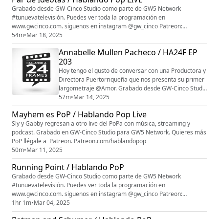
Grabado desde GW-Cinco Studio como parte de GW5 Network
#tunuevatelevisión. Puedes ver toda la programación en
www.gwcinco.com. siguenos en instagram @gw_cinco Patreon:
patreon.com/gw5network patreon.com/hablandopop
54m
•
Mar 18, 2025
Annabelle Mullen Pacheco / HA24F EP
203
Hoy tengo el gusto de conversar con una Productora y
Directora Puertorriqueña que nos presenta su primer
largometraje @Amor. Grabado desde GW-Cinco Studio
como parte de GW5 Network #tunuevatelevisión.
57m
•
Mar 14, 2025
Puedes ver toda la programación en
Mayhem es PoP / Hablando Pop Live
www.gwcinco.com. siguenos en instagram @gw_cinco
Sly y Gabby regresan a otro live del PoPa con música, streaming y
Patreon: patreon.com/gw5network
podcast. Grabado en GW-Cinco Studio para GW5 Network. Quieres más
patreon.com/hablandopop
PoP llégale a Patreon. Patreon.com/hablandopop
50m
•
Mar 11, 2025
Running Point / Hablando PoP
Grabado desde GW-Cinco Studio como parte de GW5 Network
#tunuevatelevisión. Puedes ver toda la programación en
www.gwcinco.com. siguenos en instagram @gw_cinco Patreon:
patreon.com/gw5network patreon.com/hablandopop
1hr 1m
•
Mar 04, 2025