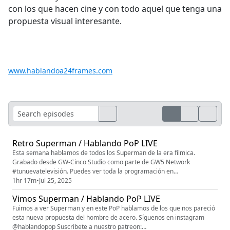
con los que hacen cine y con todo aquel que tenga una
propuesta visual interesante.
www.hablandoa24frames.com
Retro Superman / Hablando PoP LIVE
Esta semana hablamos de todos los Superman de la era fílmica.
Grabado desde GW-Cinco Studio como parte de GW5 Network
#tunuevatelevisión. Puedes ver toda la programación en
www.gwcinco.com. siguenos en instagram @gw_cinco Patreon:
1hr 17m
•
Jul 25, 2025
patreon.com/bienabiertas patreon.com/gw5network
Vimos Superman / Hablando PoP LIVE
patreon.com/hablandopop
Fuimos a ver Superman y en este PoP hablamos de los que nos pareció
esta nueva propuesta del hombre de acero. Síguenos en instagram
@hablandopop Suscríbete a nuestro patreon: