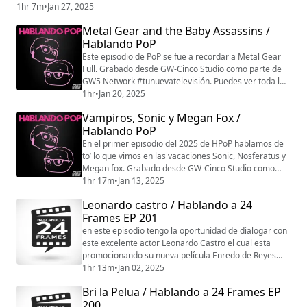
www.gwcinco.com. siguenos en instagram @gw_cinco Patreon:
1hr 7m
•
Jan 27, 2025
patreon.com/gw5network patreon.com/hablandopop
Metal Gear and the Baby Assassins /
Hablando PoP
Este episodio de PoP se fue a recordar a Metal Gear
Full. Grabado desde GW-Cinco Studio como parte de
GW5 Network #tunuevatelevisión. Puedes ver toda la
programación en www.gwcinco.com. siguenos en
1hr
•
Jan 20, 2025
instagram @gw_cinco Patreon:
Vampiros, Sonic y Megan Fox /
patreon.com/gw5network patreon.com/hablandopop
Hablando PoP
En el primer episodio del 2025 de HPoP hablamos de
to’ lo que vimos en las vacaciones Sonic, Nosferatus y
Megan fox. Grabado desde GW-Cinco Studio como
parte de GW5 Network #tunuevatelevisión. Puedes ver
1hr 17m
•
Jan 13, 2025
toda la programación en www.gwcinco.com. siguenos
Leonardo castro / Hablando a 24
en instagram @gw_cinco Patreon:
Frames EP 201
patreon.com/gw5network patreon.com/hablandopop
en este episodio tengo la oportunidad de dialogar con
este excelente actor Leonardo Castro el cual esta
promocionando su nueva película Enredo de Reyes
que estreno el 1 de enero en Puerto Rico y el 2 de
1hr 13m
•
Jan 02, 2025
enero en Republica Dominicana. Grabado desde GW-
Bri la Pelua / Hablando a 24 Frames EP
Cinco Studio como parte de GW5 Network
200
#tunuevatelevisión. Puedes ver toda la programación