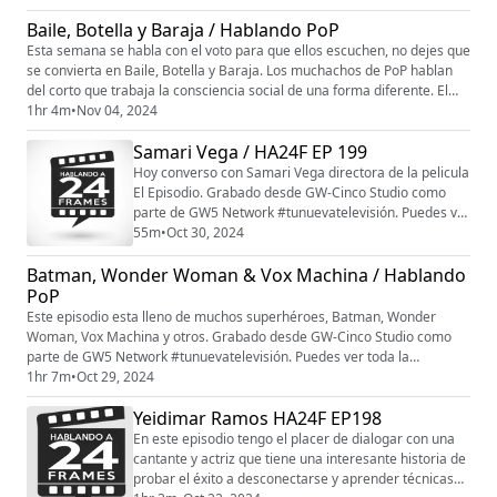
la conversación Grabado desde GW-Cinco Studio
Baile, Botella y Baraja / Hablando PoP
como parte de GW5 Network #tunuevatelevisión.
Esta semana se habla con el voto para que ellos escuchen, no dejes que
Puedes ver toda la programación en
se convierta en Baile, Botella y Baraja. Los muchachos de PoP hablan
www.gwcinco.com. siguenos en instagram @gw_cinco
del corto que trabaja la consciencia social de una forma diferente. El
Patreon:...
director nos habla del proceso. Grabado desde GW-Cinco Studio como
1hr 4m
•
Nov 04, 2024
parte de GW5 Network #tunuevatelevisión. Puedes ver toda la
Samari Vega / HA24F EP 199
programación en www.gwcinco.com. siguenos en instagram @gw_...
Hoy converso con Samari Vega directora de la pelicula
El Episodio. Grabado desde GW-Cinco Studio como
parte de GW5 Network #tunuevatelevisión. Puedes ver
toda la programación en www.gwcinco.com. siguenos
55m
•
Oct 30, 2024
en instagram @gw_cinco Patreon:
Batman, Wonder Woman & Vox Machina / Hablando
patreon.com/gw5network patreon.com/hablandopop
PoP
Este episodio esta lleno de muchos superhéroes, Batman, Wonder
Woman, Vox Machina y otros. Grabado desde GW-Cinco Studio como
parte de GW5 Network #tunuevatelevisión. Puedes ver toda la
programación en www.gwcinco.com. siguenos en instagram @gw_cinco
1hr 7m
•
Oct 29, 2024
Patreon: patreon.com/gw5network patreon.com/hablandopop
Yeidimar Ramos HA24F EP198
En este episodio tengo el placer de dialogar con una
cantante y actriz que tiene una interesante historia de
probar el éxito a desconectarse y aprender técnicas