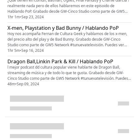
¿Qué tienen en común, Batman, Uglies, Final Fantasy y Charlie García ?
realmente nada pero de ellos hablaremos en este episoido de
Hablando PoP. Grabado desde GW-Cinco Studio como parte de GW5
Network #tunuevatelevisión. Puedes ver toda la programación en
1hr 1m
•
Sep 23, 2024
www.gwcinco.com. siguenos en instagram @gw_cinco Escenas 00:00
X-men, Playstation y Bad Bunny / Hablando PoP
intro 25:42 Podcast 32:27 Vinilo Digital 39:21 Leyendo Comics 48:38
Estrimeam...
Hoy nos acompaña Fernan de Cultura Geek y hablamos de los x-men,
del precio alto del play y de Bad Bunny. Grabado desde GW-Cinco
Studio como parte de GW5 Network #tunuevatelevisión. Puedes ver
toda la programación en www.gwcinco.com. siguenos en instagram
1hr 5m
•
Sep 16, 2024
@gw_cinco Patreon: patreon.com/gw5network
Dragon Ball,Linkin Park & Kill / Hablando PoP
patreon.com/hablandopop
l mejor podcast dd cultura popular viene hablarte de Dragon Ball,
streaming de música y de todo lo que te gusta. Grabado desde GW-
Cinco Studio como parte de GW5 Network #tunuevatelevisión. Puedes
ver toda la programación en www.gwcinco.com. siguenos en instagram
48m
•
Sep 09, 2024
@gw_cinco Patreon: patreon.com/gw5network
patreon.com/hablandopop