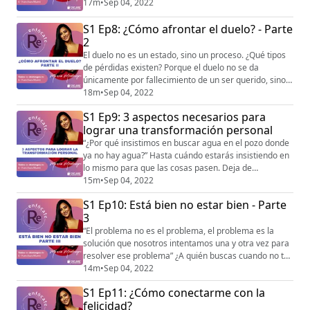
distintos momentos entre sus emociones, y esto
17m
•
Sep 04, 2022
determina cómo nos relacionamos y actuamos en
S1 Ep8: ¿Cómo afrontar el duelo? - Parte
nuestra vida. No te pierdas esta conversación que
sumará mucho a tu vida con Marcella Fattore -
2
@marcellafattore (https://instagram.com/marcell...
El duelo no es un estado, sino un proceso. ¿Qué tipos
de pérdidas existen? Porque el duelo no se da
únicamente por fallecimiento de un ser querido, sino
también por otros factores como un divorcio, un
18m
•
Sep 04, 2022
empleo que se pierde, un cambio de ciudad y país y
S1 Ep9: 3 aspectos necesarios para
muchos aspectos más. Escucha esta conversación con
lograr una transformación personal
Maria Claudia Gánem - @mcganempsicologa
(https://instagram.com/mcganempsicologa?
“¿Por qué insistimos en buscar agua en el pozo donde
igshid=YmMyMTA...
ya no hay agua?” Hasta cuándo estarás insistiendo en
lo mismo para que las cosas pasen. Deja de
lamentarte por estar en los lugares o con personas
15m
•
Sep 04, 2022
que no te hacen bien, es momento de tomar
S1 Ep10: Está bien no estar bien - Parte
decisiones, descubre cómo hacerlo con Carlos Posada
3
- @carlosposadabermudez
(https://instagram.com/carlosposadabermudez?
“El problema no es el problema, el problema es la
igshid=YmMyMTA2M2Y=) , en esta conv...
solución que nosotros intentamos una y otra vez para
resolver ese problema” ¿A quién buscas cuando no te
sientes bien? ¿En quién o en qué te refugias? No te
14m
•
Sep 04, 2022
pierdas la tercera parte de este especial con Marcella
S1 Ep11: ¿Cómo conectarme con la
Fattore - @marcellafattore
felicidad?
(https://instagram.com/marcellafattore?