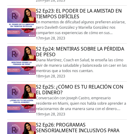
fe en ti mismo para avanzar hacia tus metas.
20m
•
Jun 28, 2023
S2 Ep23: EL PODER DE LA AMISTAD EN
TIEMPOS DIFÍCILES
En momentos de dificultad algunos prefieren aislarse,
pero Davileth González y Mariella González nos
comparten sus experiencias de cómo en sus
momentos más oscuros la presencia de amigos les
17m
•
Jun 28, 2023
salvaron la vida.
S2 Ep24: MENTIRAS SOBRE LA PÉRDIDA
DE PESO
Diana Martínez, Coach en Salud, te enseña las cómo
vivir de manera saludable y balanceada sin caer en las
mentiras que a todos nos cuentan.
18m
•
Jun 28, 2023
S2 Ep25: ¿CÓMO ES TU RELACIÓN CON
EL DINERO?
Conversación con Joseph Castro, empresario
residente en Miami, quien nos habla sobre aprender a
relacionarnos de una manera sana con el dinero.
Estos consejos cambiarán tu mente, ¡no te los pierdas!
19m
•
Jun 28, 2023
S2 Ep26: PROGRAMAS
SENSORIALMENTE INCLUSIVOS PARA