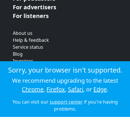
For advertisers
For listeners
About us
Help & feedback
Service status
Blog
Investors
Strategic review
Sorry, your browser isn't supported.
Terms & conditions
We recommend upgrading to the latest
Privacy policy
Chrome
,
Firefox
,
Safari
, or
Edge
.
Cookie policy
You can visit our
support center
if you're having
© 2026 Audioboom
problems.