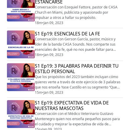
ESTANCARSE
Conversación con Ezequiel Fattore, pastor de CASA
Church en Miami, publicista y apasionado por
impulsar a otros a hallar su propósito.
18m
•
Jan 09, 2023
S1 Ep19: ESENCIALES DE LA FE
Conversación con Gerson García, pastor, músico y
líder de la banda CASA Sounds. Nos comparte sus
esenciales de la fe, qué no nos puede faltar para
transitar ese camino.
18m
•
Jan 09, 2023
S1 Ep19: 3 PALABRAS PARA DEFINIR TU
ESTILO PERSONAL
Que los propósitos del 2023 también incluyan cómo
quieres verte a través de este ejercicio de 3 palabras
que nos enseña Yase Castillo en su segmento “Que
bien te ves”.
15m
•
Jan 09, 2023
S1 Ep19: EXPECTATIVA DE VIDA DE
NUESTRAS MASCOTAS
Conversación con el Médico Veterinario Gustavo
Montenegro quien nos enseña pequeños pasos para
el cuidado y mejorar la expectativa de vida de
nuestras amadas mascotas.
15s
•
Jan 09, 2023