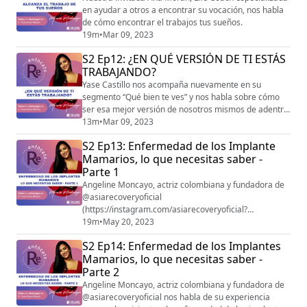
en ayudar a otros a encontrar su vocación, nos habla
de cómo encontrar el trabajos tus sueños.
19m
•
Mar 09, 2023
S2 Ep12: ¿EN QUÉ VERSIÓN DE TI ESTÁS
TRABAJANDO?
Yase Castillo nos acompaña nuevamente en su
segmento “Qué bien te ves” y nos habla sobre cómo
ser esa mejor versión de nosotros mismos de adentro
hacia afuera.
13m
•
Mar 09, 2023
S2 Ep13: Enfermedad de los Implante
Mamarios, lo que necesitas saber -
Parte 1
Angeline Moncayo, actriz colombiana y fundadora de
@asiarecoveryoficial
(https://instagram.com/asiarecoveryoficial?
igshid=MzRlODBiNWFlZA==) nos habla de su
19m
•
May 20, 2023
experiencia como sobreviviente a la enfermedad de
S2 Ep14: Enfermedad de los Implantes
los implantes mamarios.
Mamarios, lo que necesitas saber -
Parte 2
Angeline Moncayo, actriz colombiana y fundadora de
@asiarecoveryoficial nos habla de su experiencia