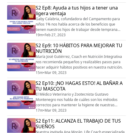
Arianna Concepción, Terapista de Comportamiento
S2 Ep8: Ayuda a tus hijos a tener una
Certificada en el Estado de la Florida, quien da su
ligera ventaja
opinión desde la visión de su profesión.
Gaby Calabria, cofundadora del Campamento para
niños 1% nos habla acerca de los beneficios que
tienen nuestros hijos de trabajar desde temprana
edad su área espiritual y de sus emociones en un
19m
•
Feb 27, 2023
espacio seguro. Si eres padre, esta conversación te
S2 Ep9: 10 HÁBITOS PARA MEJORAR TU
encantará.
NUTRICIÓN
María José Gutiérrez, Coach en Nutrición Integrativa
nos recomienda pequeños y realizables pasos para
hacer adquirir hábitos positivos en nuestra nutrición.
15m
•
Mar 09, 2023
S2 Ep10: ¡NO HAGAS ESTO! AL BAÑAR A
TU MASCOTA
El Médico Veterinario y Zootecnista Gustavo
Montenegro nos habla de cuáles son los métodos
correctos para mantener la higiene de nuestras
mascotas sin poner en riesgo su salud.
17m
•
Mar 09, 2023
S2 Ep11: ALCANZA EL TRABAJO DE TUS
SUEÑOS
Nuestra invitada Ana Morán, Life Coach especializada