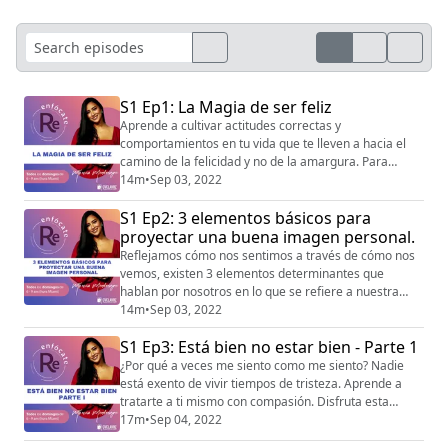
S1 Ep1: La Magia de ser feliz
Aprende a cultivar actitudes correctas y
comportamientos en tu vida que te lleven a hacia el
camino de la felicidad y no de la amargura. Para
hablar de esto invité a Carlos Posada -
14m
•
Sep 03, 2022
@carlosposadabermudez, coach de humanización.
S1 Ep2: 3 elementos básicos para
proyectar una buena imagen personal.
Reflejamos cómo nos sentimos a través de cómo nos
vemos, existen 3 elementos determinantes que
hablan por nosotros en lo que se refiere a nuestra
imagen personal. Para hablar de esto, invité a Yase
14m
•
Sep 03, 2022
Castillo - @yasencastillo, apasionada del mundo de la
S1 Ep3: Está bien no estar bien - Parte 1
belleza, imagen y estilo.
¿Por qué a veces me siento como me siento? Nadie
está exento de vivir tiempos de tristeza. Aprende a
tratarte a ti mismo con compasión. Disfruta esta
conversación con Marcella Fattore - @marcellafattore,
17m
•
Sep 04, 2022
ella es terapeuta familiar y tiene mucho para