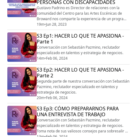
PERSONAS CON DISCAPACIDADES
Gustavo Padrino es Director de relaciones con la
comunidad del Centro para las Artes Escénicas de
Broward nos comparte la experiencia de un programa
sensorialmente inclusivo que ofrecen dirigido a
19m
•
Jun 28, 2023
personas con discapacidades o algún tipo de
S3 Ep1: HACER LO QUE TE APASIONA -
condición.
Parte 1
Conversación con Sebastián Pazmino, reclutador
especializado en talentos y estrategia de negocios.
14m
•
Feb 06, 2024
S3 Ep2: HACER LO QUE TE APASIONA -
Parte 2
Segunda parte de nuestra conversación con Sebastián
Pazmino, reclutador especializado en talentos y
estrategia de negocios.
20m
•
Feb 06, 2024
S3 Ep3: CÓMO PREPARARNOS PARA
UNA ENTREVISTA DE TRABAJO
Conversación con Sebastián Pazmino, reclutador
especializado en talentos y estrategia de negocios.
Toma nota de sus valiosos consejos para sobresalir en
una entrevista de trabajo.
13m
•
Feb 06, 2024