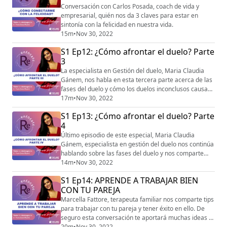
igshid=YmMyMTA2M2Y=) , Terapeuta Familiar.
Conversación con Carlos Posada, coach de vida y
empresarial, quién nos da 3 claves para estar en
sintonía con la felicidad en nuestra vida.
15m
•
Nov 30, 2022
S1 Ep12: ¿Cómo afrontar el duelo? Parte
3
La especialista en Gestión del duelo, Maria Claudia
Gánem, nos habla en esta tercera parte acerca de las
fases del duelo y cómo los duelos inconclusos causan
reacciones inesperadas en nosotros.
17m
•
Nov 30, 2022
S1 Ep13: ¿Cómo afrontar el duelo? Parte
4
Último episodio de este especial, Maria Claudia
Gánem, especialista en gestión del duelo nos continúa
hablando sobre las fases del duelo y nos comparte
experiencias que sumarán mucho para entender tu
14m
•
Nov 30, 2022
proceso y sobrepasar emociones que hoy te pueden
S1 Ep14: APRENDE A TRABAJAR BIEN
estar afectando.
CON TU PAREJA
Marcella Fattore, terapeuta familiar nos comparte tips
para trabajar con tu pareja y tener éxito en ello. De
seguro esta conversación te aportará muchas ideas y
la disfrutarás.
20m
•
Nov 30, 2022