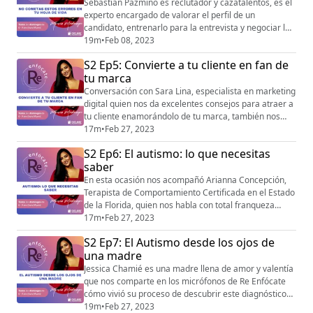
Sebastián Pazmino es reclutador y cazatalentos, es el
experto encargado de valorar el perfil de un
candidato, entrenarlo para la entrevista y negociar las
condiciones de su contrato con una compañía. En esta
19m
•
Feb 08, 2023
ocasión, nos habla acerca de cómo elaborar
S2 Ep5: Convierte a tu cliente en fan de
correctamente una hoja de vida y no morir en el
tu marca
intento, o no ser descartado en el intento.
Conversación con Sara Lina, especialista en marketing
digital quien nos da excelentes consejos para atraer a
tu cliente enamorándolo de tu marca, también nos
comparte tips para crear contenido digital con lo que
17m
•
Feb 27, 2023
tenemos a nuestro alcance.
S2 Ep6: El autismo: lo que necesitas
saber
En esta ocasión nos acompañó Arianna Concepción,
Terapista de Comportamiento Certificada en el Estado
de la Florida, quien nos habla con total franqueza
acerca de lo que deberíamos saber sobre este
17m
•
Feb 27, 2023
trastorno que cada día se hace más cercano a todos.
S2 Ep7: El Autismo desde los ojos de
una madre
Jessica Chamié es una madre llena de amor y valentía
que nos comparte en los micrófonos de Re Enfócate
cómo vivió su proceso de descubrir este diagnóstico
en su hija. Nos acompaña en esta conversación
19m
•
Feb 27, 2023