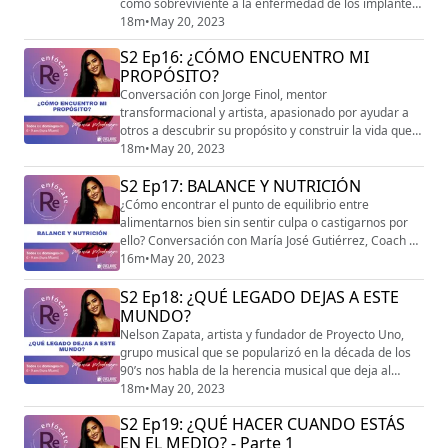
como sobreviviente a la enfermedad de los implantes
mamarios.
18m
•
May 20, 2023
S2 Ep16: ¿CÓMO ENCUENTRO MI
PROPÓSITO?
Conversación con Jorge Finol, mentor
transformacional y artista, apasionado por ayudar a
otros a descubrir su propósito y construir la vida que
mereces.
18m
•
May 20, 2023
S2 Ep17: BALANCE Y NUTRICIÓN
¿Cómo encontrar el punto de equilibrio entre
alimentarnos bien sin sentir culpa o castigarnos por
ello? Conversación con María José Gutiérrez, Coach en
Nutrición Integrativa.
16m
•
May 20, 2023
S2 Ep18: ¿QUÉ LEGADO DEJAS A ESTE
MUNDO?
Nelson Zapata, artista y fundador de Proyecto Uno,
grupo musical que se popularizó en la década de los
90’s nos habla de la herencia musical que deja al
mundo, pero también de lo que entrega a sus futuras
18m
•
May 20, 2023
generaciones.
S2 Ep19: ¿QUÉ HACER CUANDO ESTÁS
EN EL MEDIO? - Parte 1