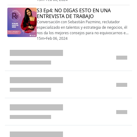
S3 Ep4: NO DIGAS ESTO EN UNA
ENTREVISTA DE TRABAJO
Conversación con Sebastián Pazmino, reclutador
especializado en talentos y estrategia de negocios, él
nos da los mejores consejos para no equivocarnos en
un momento tan importante como una entrevista de
15m
•
Feb 06, 2024
trabajo.