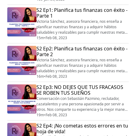
S2 Ep1: Planifica tus finanzas con éxito -
Parte 1
Victoria Sánchez, asesora financiera, nos enseña a
planificar nuestras finanzas y a adquirir hábitos
saludables y realizables para cumplir nuestras metas
financieras.
15m
•
Feb 08, 2023
S2 Ep2: Planifica tus finanzas con éxito -
Parte 2
Victoria Sánchez, asesora financiera, nos enseña a
planificar nuestras finanzas y a adquirir hábitos
saludables y realizables para cumplir nuestras metas
financieras.
16m
•
Feb 08, 2023
S2 Ep3: NO DEJES QUE TUS FRACASOS
SE ROBEN TUS SUEÑOS
Conversación con Sebastián Pazmino, reclutador,
cazatalentos y una persona apasionada por servir a
otros. Nos comparte su experiencia y la mejor manera
de vivir tus sueños a pesar de tus fracasos.
19m
•
Feb 08, 2023
S2 Ep4: ¡No cometas estos errores en tu
hoja de vida!