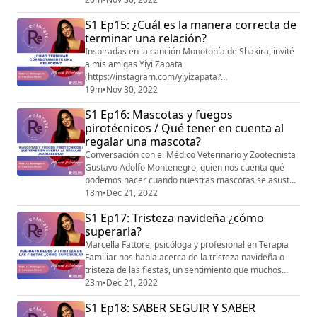
S1 Ep15: ¿Cuál es la manera correcta de
terminar una relación?
Inspiradas en la canción Monotonía de Shakira, invité
a mis amigas Yiyi Zapata
(https://instagram.com/yiyizapata?
igshid=YmMyMTA2M2Y=) y Yase Castillo
19m
•
Nov 30, 2022
(https://instagram.com/yasencastillo?
S1 Ep16: Mascotas y fuegos
igshid=YmMyMTA2M2Y=) , a una sección de Re
pirotécnicos / Qué tener en cuenta al
Enfócate llamada El Debate, aquí expusimos cada una
regalar una mascota?
nuestros puntos de vista respecto al tema.
Conversación con el Médico Veterinario y Zootecnista
Gustavo Adolfo Montenegro, quien nos cuenta qué
podemos hacer cuando nuestras mascotas se asustan
al escuchar fuegos pirotécnicos. Además nos explica
18m
•
Dec 21, 2022
qué tener en cuenta al momento de regalar o adquirir
S1 Ep17: Tristeza navideña ¿cómo
una mascota.
superarla?
Marcella Fattore, psicóloga y profesional en Terapia
Familiar nos habla acerca de la tristeza navideña o
tristeza de las fiestas, un sentimiento que muchos
experimentan en época de fechas especiales. Aquí
23m
•
Dec 21, 2022
nos da excelentes consejos para superarla, y
S1 Ep18: SABER SEGUIR Y SABER
recuerda: no estas solo.