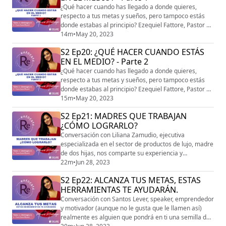
¿Qué hacer cuando has llegado a donde quieres,
respecto a tus metas y sueños, pero tampoco estás
donde estabas al principio? Ezequiel Fattore, Pastor de
CASA Church nos habla de este difícil y peligroso
14m
•
May 20, 2023
momento. ¡Te va a encantar!
S2 Ep20: ¿QUÉ HACER CUANDO ESTÁS
EN EL MEDIO? - Parte 2
¿Qué hacer cuando has llegado a donde quieres,
respecto a tus metas y sueños, pero tampoco estás
donde estabas al principio? Ezequiel Fattore, Pastor de
CASA Church nos habla de este difícil y peligroso
15m
•
May 20, 2023
momento. ¡Te va a encantar!
S2 Ep21: MADRES QUE TRABAJAN
¿CÓMO LOGRARLO?
Conversación con Liliana Zamudio, ejecutiva
especializada en el sector de productos de lujo, madre
de dos hijas, nos comparte su experiencia y
estrategias que le ayudan a desarrollarse en ambos
22m
•
Jun 28, 2023
roles.
S2 Ep22: ALCANZA TUS METAS, ESTAS
HERRAMIENTAS TE AYUDARÁN.
Conversación con Santos Lever, speaker, emprendedor
y motivador (aunque no le gusta que le llamen así)
realmente es alguien que pondrá en ti una semilla de