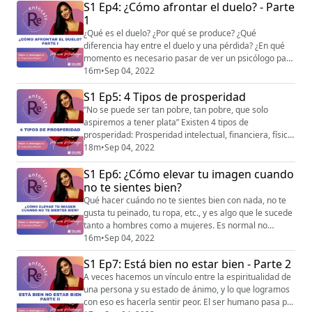
S1 Ep4: ¿Cómo afrontar el duelo? - Parte
enseñarte, en este que es un espacio seguro para ti.
1
¿Qué es el duelo? ¿Por qué se produce? ¿Qué
diferencia hay entre el duelo y una pérdida? ¿En qué
momento es necesario pasar de ver un psicólogo para
ver a un psiquiatra? Hay mucho que aprender
16m
•
Sep 04, 2022
respecto al duelo y para eso contamos con María
S1 Ep5: 4 Tipos de prosperidad
Claudia Gánem - @msganempsicologa
(https://instagram.com/mcganempsicologa?
“No se puede ser tan pobre, tan pobre, que solo
igshid=YmMyMTA2M2Y=) , quien es Sicóloga Clínica,
aspiremos a tener plata” Existen 4 tipos de
especialista en Gestión de Duelo...
prosperidad: Prosperidad intelectual, financiera, física
y espiritual. Te invito a disfrutar de esta conversación
18m
•
Sep 04, 2022
con Carlos Posada - @carlosposadabermudez
S1 Ep6: ¿Cómo elevar tu imagen cuando
(https://instagram.com/carlosposadabermudez?
igshid=YmMyMTA2M2Y=) , Coach de humanización,
no te sientes bien?
especialista en Marketing, Contador Público y Gerente
Qué hacer cuándo no te sientes bien con nada, no te
de un...
gusta tu peinado, tu ropa, etc., y es algo que le sucede
tanto a hombres como a mujeres. Es normal no
sentirnos radiantes todos los días, aprendamos a
16m
•
Sep 04, 2022
saber llevar estos días dando pequeños pasos con la
S1 Ep7: Está bien no estar bien - Parte 2
ayuda de la mejor en la materia Yase Castillo -
@yasencastillo (https://instagram.com/yasencastillo?
A veces hacemos un vínculo entre la espiritualidad de
igshid=YmMyMTA2M2Y=) , en este espacio lla...
una persona y su estado de ánimo, y lo que logramos
con eso es hacerla sentir peor. El ser humano pasa por