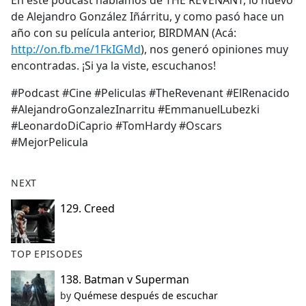
En este podcast hablamos de THE REVENANT, lo nuevo
b
de Alejandro González Iñárritu, y como pasó hace un
o
año con su película anterior, BIRDMAN (Acá:
o
http://on.fb.me/1FkIGMd
), nos generó opiniones muy
k
encontradas. ¡Si ya la viste, escuchanos!
#Podcast #Cine #Peliculas #TheRevenant #ElRenacido
#AlejandroGonzalezInarritu #EmmanuelLubezki
#LeonardoDiCaprio #TomHardy #Oscars
#MejorPelicula
NEXT
129. Creed
TOP EPISODES
138. Batman v Superman
by
Quémese después de escuchar