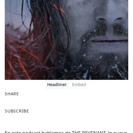
Headliner
Embed
SHARE
F
X
SUBSCRIBE
a
c
e