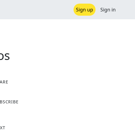
Sign up
Sign in
os
ARE
X
BSCRIBE
XT