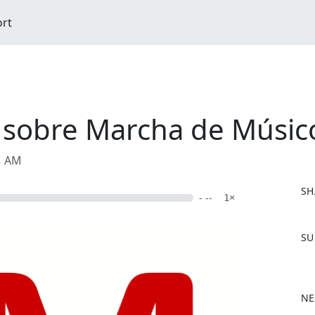
ort
 sobre Marcha de Músic
51 AM
SH
- --
1×
F
SU
a
c
e
b
NE
o