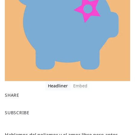
Headliner
Embed
SHARE
F
X
SUBSCRIBE
a
c
e