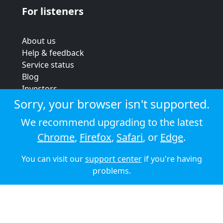
For listeners
About us
Help & feedback
Service status
Blog
Investors
Strategic review
Sorry, your browser isn't supported.
Terms & conditions
We recommend upgrading to the latest
Privacy policy
Chrome
,
Firefox
,
Safari
, or
Edge
.
Cookie policy
You can visit our
support center
if you're having
© 2026 Audioboom
problems.