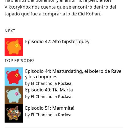
Hablamos del poliamor y el amor libre pero antes
b
Viktoryknox nos cuenta que se encontró dentro del
o
tapado que fue a comprar a lo de Cid Kohan.
o
k
NEXT
Episodio 42: Alto hipster, güey!
TOP EPISODES
Episodio 44: Masturdating, el bolero de Ravel
y los chupones
by
El Chancho la Rockea
Episodio 40: Tía Marta
by
El Chancho la Rockea
Episodio 51: Mammita!
by
El Chancho la Rockea