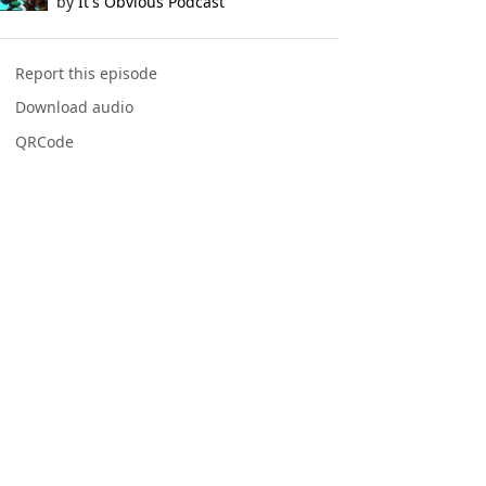
by
It's Obvious Podcast
Report this episode
Download audio
QRCode