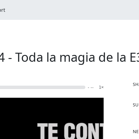
ort
 - Toda la magia de la E
SH
- --
1×
F
SU
a
c
e
b
NE
o