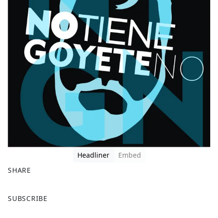
Headliner
Embed
SHARE
F
X
SUBSCRIBE
a
c