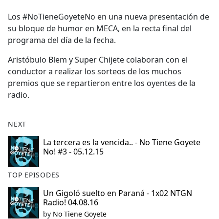
e
Los #NoTieneGoyeteNo en una nueva presentación de
b
su bloque de humor en MECA, en la recta final del
o
programa del día de la fecha.
o
k
Aristóbulo Blem y Super Chijete colaboran con el
conductor a realizar los sorteos de los muchos
premios que se repartieron entre los oyentes de la
radio.
NEXT
La tercera es la vencida.. - No Tiene Goyete
No! #3 - 05.12.15
TOP EPISODES
Un Gigoló suelto en Paraná - 1x02 NTGN
Radio! 04.08.16
by
No Tiene Goyete