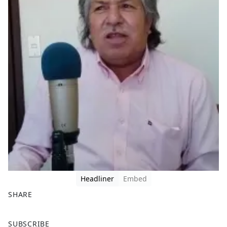
Headliner
Embed
SHARE
F
X
SUBSCRIBE