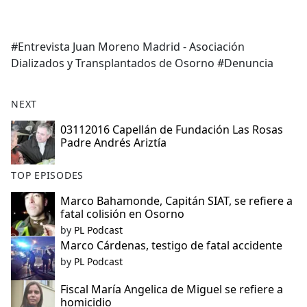
a
c
e
#Entrevista Juan Moreno Madrid - Asociación
b
Dializados y Transplantados de Osorno #Denuncia
o
o
k
NEXT
03112016 Capellán de Fundación Las Rosas
Padre Andrés Ariztía
TOP EPISODES
Marco Bahamonde, Capitán SIAT, se refiere a
fatal colisión en Osorno
by
PL Podcast
Marco Cárdenas, testigo de fatal accidente
by
PL Podcast
Fiscal María Angelica de Miguel se refiere a
homicidio