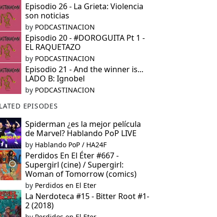
Episodio 26 - La Grieta: Violencia
son noticias
by
PODCASTINACION
Episodio 20 - #DOROGUITA Pt 1 -
EL RAQUETAZO
by
PODCASTINACION
Episodio 21 - And the winner is...
LADO B: Ignobel
by
PODCASTINACION
LATED EPISODES
Spiderman ¿es la mejor película
de Marvel? Hablando PoP LIVE
by
Hablando PoP / HA24F
Perdidos En El Éter #667 -
Supergirl (cine) / Supergirl:
Woman of Tomorrow (comics)
by
Perdidos en El Eter
La Nerdoteca #15 - Bitter Root #1-
2 (2018)
by
Perdidos en El Eter