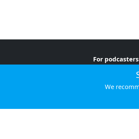
For podcasters
For advertiser
For listeners
We recomme