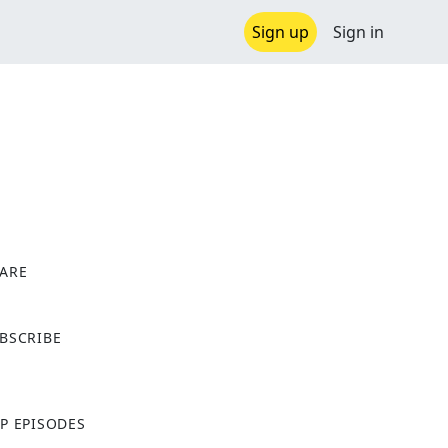
Sign up
Sign in
ARE
X
BSCRIBE
P EPISODES