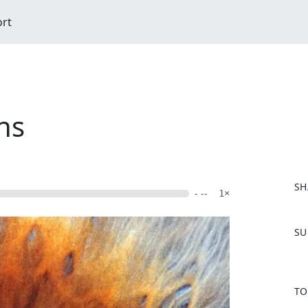
ort
ns
SH
- --
1×
F
SU
a
c
e
b
TO
o