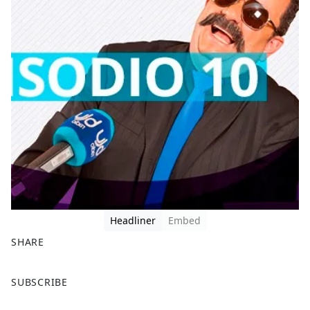
Headliner
Embed
SHARE
F
X
SUBSCRIBE
a
c