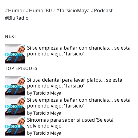
e
#Humor #HumorBLU #TarsicioMaya #Podcast
b
#BluRadio
o
o
k
NEXT
Si se empieza a bañar con chanclas… se está
poniendo viejo: ‘Tarsicio’
TOP EPISODES
Si usa delantal para lavar platos... se está
poniendo viejo: 'Tarsicio'
by
Tarsicio Maya
Si se empieza a bañar con chanclas… se está
poniendo viejo: ‘Tarsicio’
by
Tarsicio Maya
Síntomas para saber si usted ‘Se está
volviendo viejo’
by
Tarsicio Maya