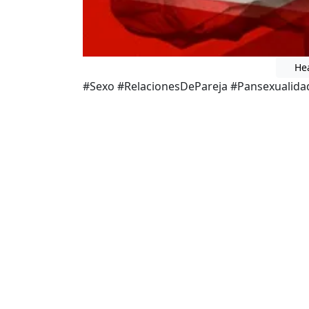
He
#Sexo #RelacionesDePareja #Pansexualida