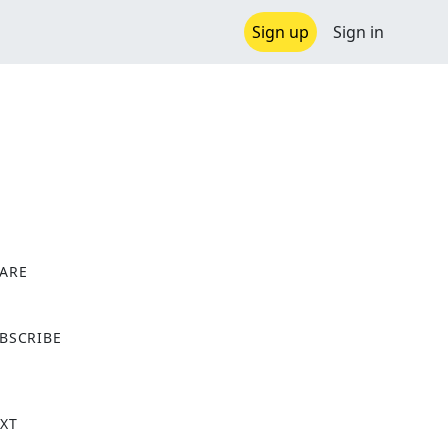
Sign up
Sign in
ARE
X
BSCRIBE
XT