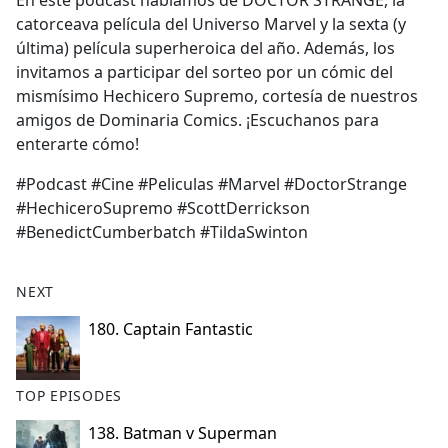
En este podcast hablamos de DOCTOR STRANGE, la
b
catorceava película del Universo Marvel y la sexta (y
o
última) película superheroica del año. Además, los
o
invitamos a participar del sorteo por un cómic del
k
mismísimo Hechicero Supremo, cortesía de nuestros
amigos de Dominaria Comics. ¡Escuchanos para
enterarte cómo!
#Podcast #Cine #Peliculas #Marvel #DoctorStrange
#HechiceroSupremo #ScottDerrickson
#BenedictCumberbatch #TildaSwinton
NEXT
180. Captain Fantastic
TOP EPISODES
138. Batman v Superman