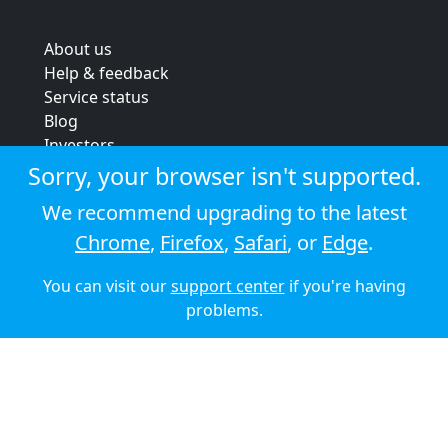
About us
Help & feedback
Service status
Blog
Investors
Strategic review
Sorry, your browser isn't supported.
Terms & conditions
We recommend upgrading to the latest
Privacy policy
Chrome
,
Firefox
,
Safari
, or
Edge
.
Cookie policy
You can visit our
support center
if you're having
© 2026 Audioboom
problems.