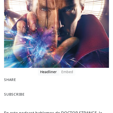
Headliner
Embed
SHARE
F
X
SUBSCRIBE
a
c
e