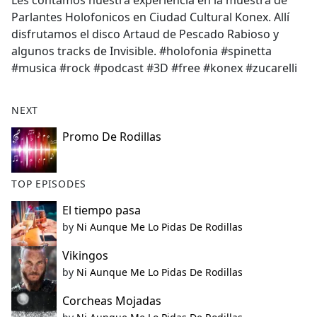
Les contamos nuestra experiencia en la muestra de
b
Parlantes Holofonicos en Ciudad Cultural Konex. Allí
o
disfrutamos el disco Artaud de Pescado Rabioso y
o
algunos tracks de Invisible. #holofonia #spinetta
k
#musica #rock #podcast #3D #free #konex #zucarelli
NEXT
Promo De Rodillas
TOP EPISODES
El tiempo pasa
by
Ni Aunque Me Lo Pidas De Rodillas
Vikingos
by
Ni Aunque Me Lo Pidas De Rodillas
Corcheas Mojadas