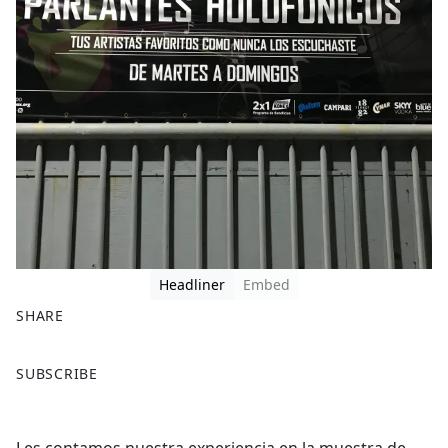
Headliner
Embed
SHARE
F
X
SUBSCRIBE
a
c
e