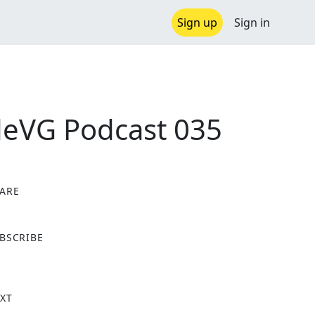
Sign up
Sign in
deVG Podcast 035
ARE
X
BSCRIBE
XT