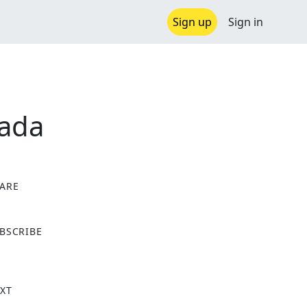
Sign up
Sign in
rada
ARE
X
BSCRIBE
XT