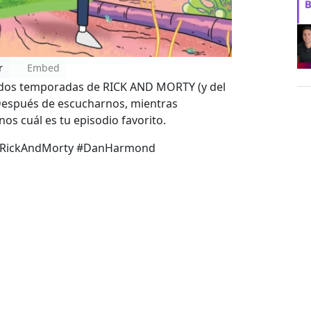
r
Embed
 dos temporadas de RICK AND MORTY (y del
 Después de escucharnos, mientras
os cuál es tu episodio favorito.
n #RickAndMorty #DanHarmond