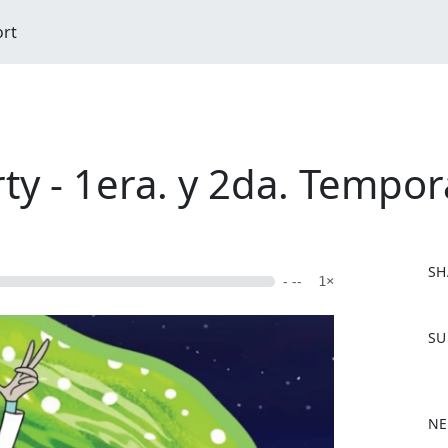
ort
ty - 1era. y 2da. Tempo
SH
- --
1×
F
SU
a
c
e
b
NE
o