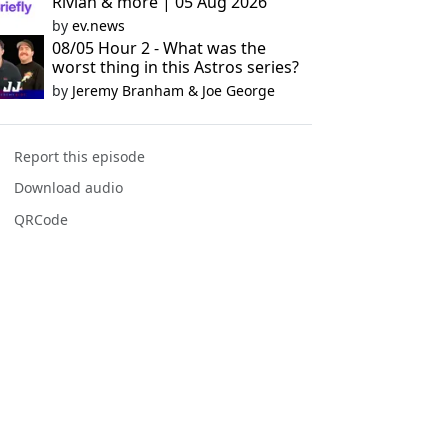
Rivian & more | 05 Aug 2026
by
ev.news
08/05 Hour 2 - What was the
worst thing in this Astros series?
by
Jeremy Branham & Joe George
Report this episode
Download audio
QRCode