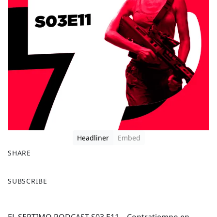
Headliner
Embed
SHARE
F
X
SUBSCRIBE
a
c
e