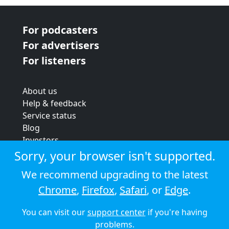
For podcasters
For advertisers
For listeners
About us
Help & feedback
Service status
Blog
Investors
Strategic review
Sorry, your browser isn't supported.
Terms & conditions
We recommend upgrading to the latest
Privacy policy
Chrome
,
Firefox
,
Safari
, or
Edge
.
Cookie policy
You can visit our
support center
if you're having
© 2026 Audioboom
problems.