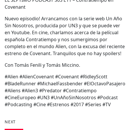
EL SEPTIMO PODCAST S03 E11 – Contratiempo en
b
Covenant
o
o
Nuevo episodio! Arrancamos con la serie web Un Año
k
Sin Nosotros, producida por UN3 y que se puede ver
en Youtube. En cine, charlamos acerca de la pelícual
española Contratiempo y nos sumergimos por
completo en el mundo Alien, con la excusa del reciente
estreno de Covenant. Tranquilos que no hay spoilers!
Con Tomás Fenili y Tomás Miccino.
#Alien #AlienCovenant #Covenant #RidleyScott
#BladeRunner #MichaelFassbender #ElOctavoPasajero
#Aliens #Alien3 #Predator #Contratiempo
#CineEuropeo #UN3 #UnAñoSinNosotros #Podcast
#Podcasting #Cine #Estrenos #2017 #Series #TV
NEXT