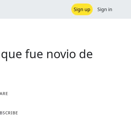
Sign up
Sign in
 que fue novio de
ARE
X
BSCRIBE