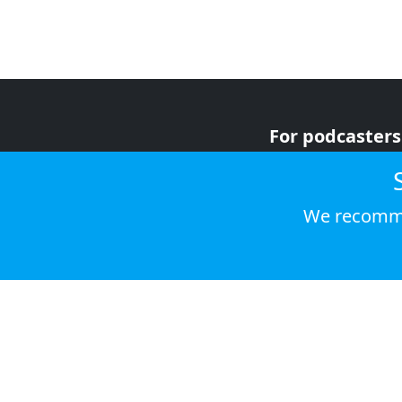
For podcasters
For advertiser
For listeners
We recomme