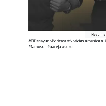
Headline
#ElDesayunoPodcast #Noticias #musica #U
#famosos #pareja #sexo