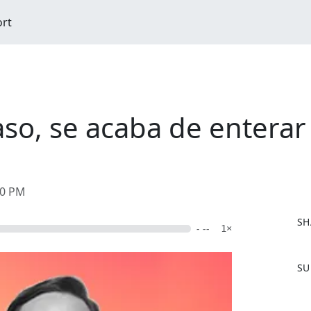
ort
so, se acaba de enterar
20 PM
SH
- --
1×
F
SU
a
c
e