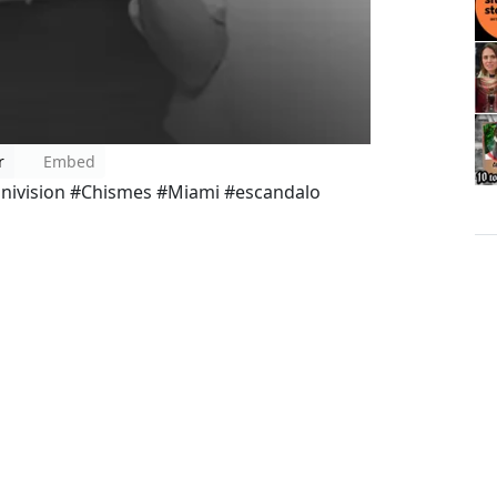
r
Embed
nivision #Chismes #Miami #escandalo