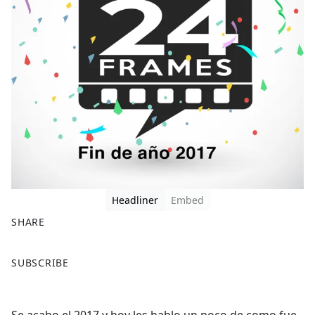
Headliner
Embed
SHARE
F
X
SUBSCRIBE
a
c
e