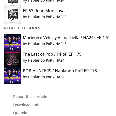
by
Hablando PoP / HA24F
EP 53 René Monclova
by
Hablando PoP / HA24F
RELATED EPISODES
Marietere Vélez y Vilma Liella / HA24F EP 176
by
Hablando PoP / HA24F
The Last of Pop / HPoP EP 179
by
Hablando PoP / HA24F
POP HUNTERS / Hablando PoP EP 178
by
Hablando PoP / HA24F
Report this episode
Download audio
QRCode