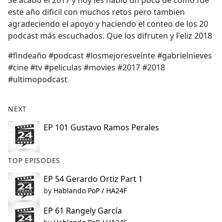
Se acabo el 2017 y hoy les hablo un poco de como fue
b
este año dificil con muchos retos pero tambien
o
agradeciendo el apoyo y haciendo el conteo de los 20
o
podcast más escuchados. Que los difruten y Feliz 2018
k
#findeaño #podcast #losmejoresveinte #gabrielnieves
#cine #tv #peliculas #movies #2017 #2018
#ultimopodcast
NEXT
EP 101 Gustavo Ramos Perales
TOP EPISODES
EP 54 Gerardo Ortiz Part 1
by
Hablando PoP / HA24F
EP 61 Rangely García