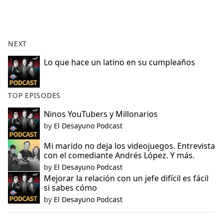
a
c
e
b
NEXT
o
o
Lo que hace un latino en su cumpleaños
k
TOP EPISODES
Ninos YouTubers y Millonarios
by
El Desayuno Podcast
Mi marido no deja los videojuegos. Entrevista
con el comediante Andrés López. Y más.
by
El Desayuno Podcast
Mejorar la relación con un jefe difícil es fácil
si sabes cómo
by
El Desayuno Podcast