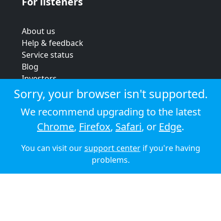
For listeners
About us
Help & feedback
Service status
Blog
Investors
Strategic review
Sorry, your browser isn't supported.
Terms & conditions
We recommend upgrading to the latest
Privacy policy
Chrome
,
Firefox
,
Safari
, or
Edge
.
Cookie policy
You can visit our
support center
if you're having
© 2026 Audioboom
problems.