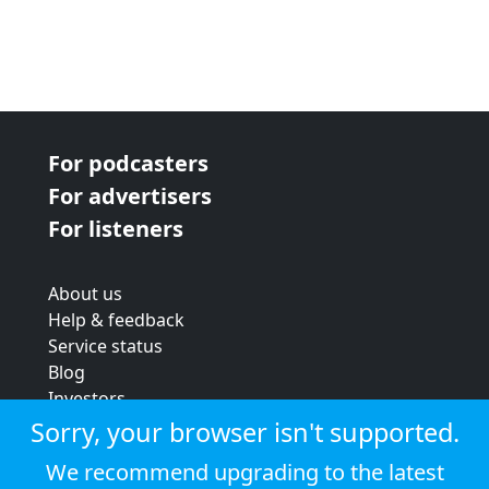
For podcasters
For advertisers
For listeners
About us
Help & feedback
Service status
Blog
Investors
Strategic review
Sorry, your browser isn't supported.
Terms & conditions
We recommend upgrading to the latest
Privacy policy