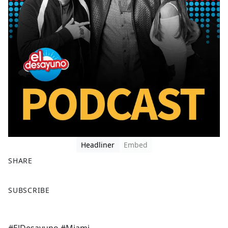
Headliner
Embed
SHARE
F
X
SUBSCRIBE
a
c
e