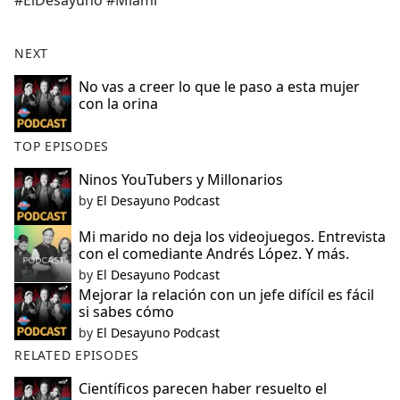
#ElDesayuno #Miami
b
o
o
NEXT
k
No vas a creer lo que le paso a esta mujer
con la orina
TOP EPISODES
Ninos YouTubers y Millonarios
by
El Desayuno Podcast
Mi marido no deja los videojuegos. Entrevista
con el comediante Andrés López. Y más.
by
El Desayuno Podcast
Mejorar la relación con un jefe difícil es fácil
si sabes cómo
by
El Desayuno Podcast
RELATED EPISODES
Científicos parecen haber resuelto el