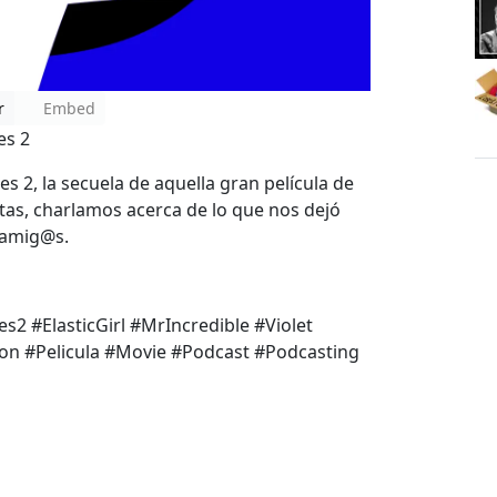
r
Embed
es 2
s 2, la secuela de aquella gran película de
tas, charlamos acerca de lo que nos dejó
, amig@s.
s2 #ElasticGirl #MrIncredible #Violet
on #Pelicula #Movie #Podcast #Podcasting