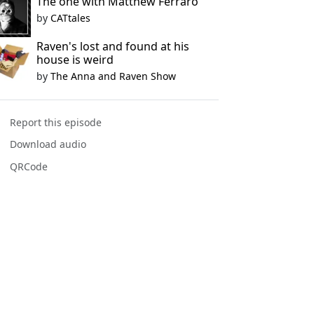
The one with Matthew Ferraro
by
CATtales
Raven's lost and found at his
house is weird
by
The Anna and Raven Show
Report this episode
Download audio
QRCode