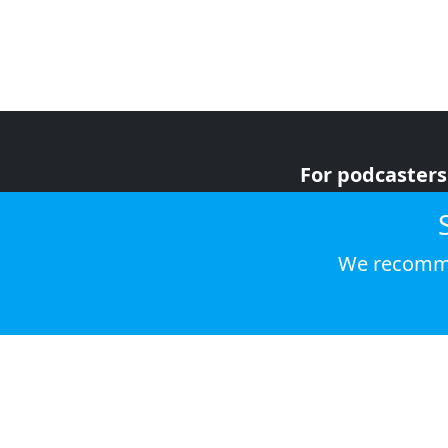
For podcasters
For advertiser
For listeners
We recomme