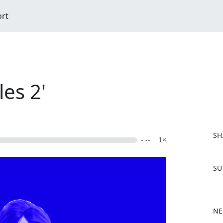
ort
les 2'
SH
- --
1×
F
SU
a
c
e
b
NE
o