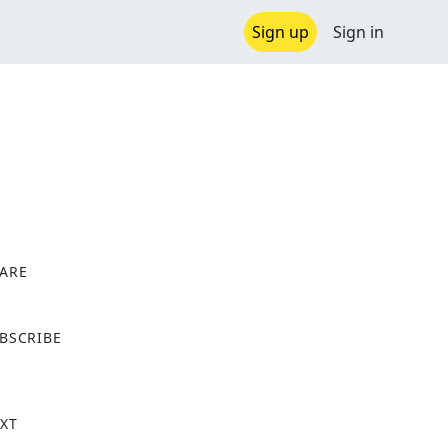
Sign up
Sign in
ARE
X
BSCRIBE
XT