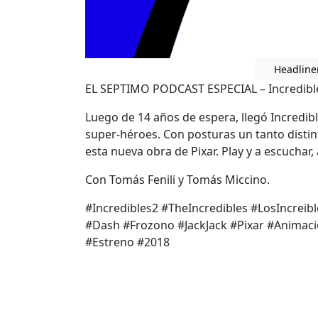
Headline
EL SEPTIMO PODCAST ESPECIAL – Incredibl
Luego de 14 años de espera, llegó Incredible
super-héroes. Con posturas un tanto distin
esta nueva obra de Pixar. Play y a escuchar
Con Tomás Fenili y Tomás Miccino.
#Incredibles2 #TheIncredibles #LosIncreible
#Dash #Frozono #JackJack #Pixar #Animaci
#Estreno #2018