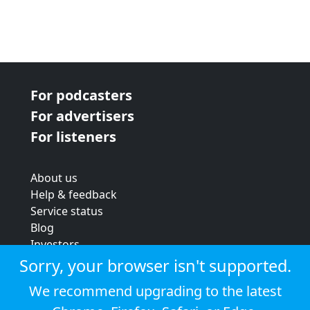
For podcasters
For advertisers
For listeners
About us
Help & feedback
Service status
Blog
Investors
Strategic review
Sorry, your browser isn't supported.
Terms & conditions
We recommend upgrading to the latest
Privacy policy