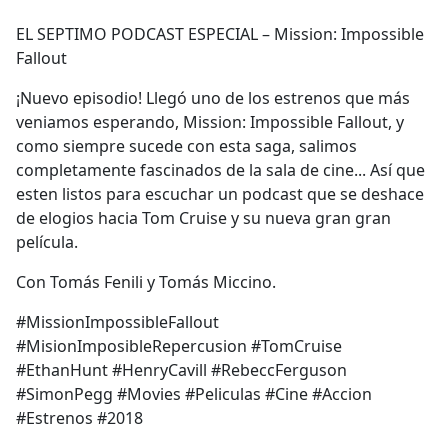
e
EL SEPTIMO PODCAST ESPECIAL – Mission: Impossible
b
Fallout
o
o
¡Nuevo episodio! Llegó uno de los estrenos que más
k
veniamos esperando, Mission: Impossible Fallout, y
como siempre sucede con esta saga, salimos
completamente fascinados de la sala de cine... Así que
esten listos para escuchar un podcast que se deshace
de elogios hacia Tom Cruise y su nueva gran gran
película.
Con Tomás Fenili y Tomás Miccino.
#MissionImpossibleFallout
#MisionImposibleRepercusion #TomCruise
#EthanHunt #HenryCavill #RebeccFerguson
#SimonPegg #Movies #Peliculas #Cine #Accion
#Estrenos #2018