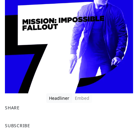
Headliner
Embed
SHARE
F
X
SUBSCRIBE
a
c