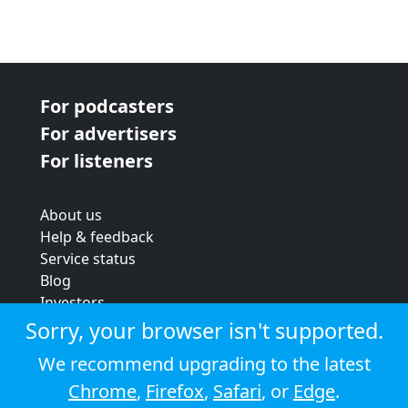
For podcasters
For advertisers
For listeners
About us
Help & feedback
Service status
Blog
Investors
Strategic review
Sorry, your browser isn't supported.
Terms & conditions
We recommend upgrading to the latest
Privacy policy
Chrome
,
Firefox
,
Safari
, or
Edge
.
Cookie policy