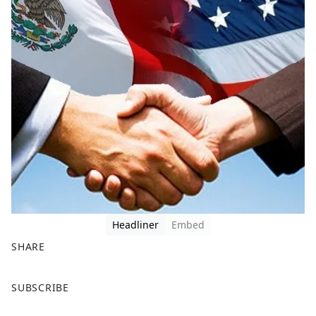
Headliner
Embed
SHARE
F
X
SUBSCRIBE
a
c