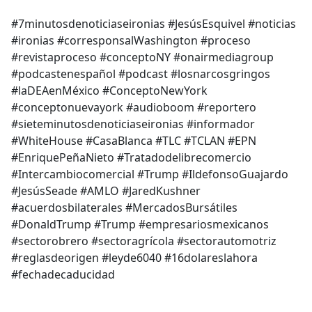
e
#7minutosdenoticiaseironias #JesúsEsquivel #noticias
b
#ironias #corresponsalWashington #proceso
o
#revistaproceso #conceptoNY #onairmediagroup
o
#podcastenespañol #podcast #losnarcosgringos
k
#laDEAenMéxico #ConceptoNewYork
#conceptonuevayork #audioboom #reportero
#sieteminutosdenoticiaseironias #informador
#WhiteHouse #CasaBlanca #TLC #TCLAN #EPN
#EnriquePeñaNieto #Tratadodelibrecomercio
#Intercambiocomercial #Trump #IldefonsoGuajardo
#JesúsSeade #AMLO #JaredKushner
#acuerdosbilaterales #MercadosBursátiles
#DonaldTrump #Trump #empresariosmexicanos
#sectorobrero #sectoragrícola #sectorautomotriz
#reglasdeorigen #leyde6040 #16dolareslahora
#fechadecaducidad