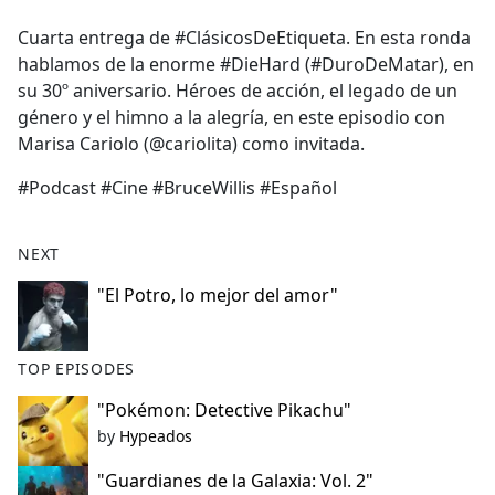
e
Cuarta entrega de #ClásicosDeEtiqueta. En esta ronda
b
hablamos de la enorme #DieHard (#DuroDeMatar), en
o
su 30º aniversario. Héroes de acción, el legado de un
o
género y el himno a la alegría, en este episodio con
k
Marisa Cariolo (@cariolita) como invitada.
#Podcast #Cine #BruceWillis #Español
NEXT
"El Potro, lo mejor del amor"
TOP EPISODES
"Pokémon: Detective Pikachu"
by
Hypeados
"Guardianes de la Galaxia: Vol. 2"