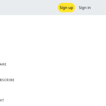
Sign up
Sign in
ARE
X
BSCRIBE
XT