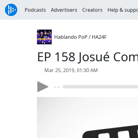
Podcasts
Advertisers
Creators
Help & supp
Hablando PoP / HA24F
EP 158 Josué Co
Mar 25, 2019, 01:30 AM
- --