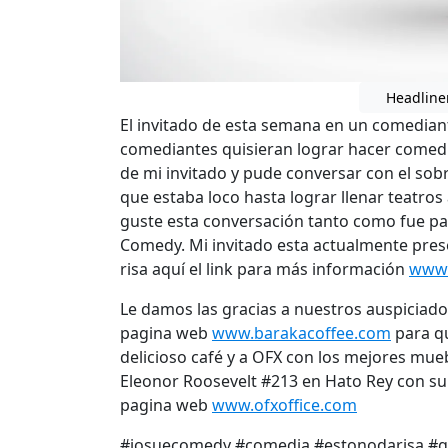
Headline
El invitado de esta semana en un comedian
comediantes quisieran lograr hacer comedia
de mi invitado y pude conversar con el so
que estaba loco hasta lograr llenar teatro
guste esta conversación tanto como fue par
Comedy. Mi invitado esta actualmente pre
risa aquí el link para más información
www.
Le damos las gracias a nuestros auspiciador
pagina web
www.barakacoffee.com
para q
delicioso café y a OFX con los mejores mueb
Eleonor Roosevelt #213 en Hato Rey con su
pagina web
www.ofxoffice.com
#josuecomedy #comedia #estonodarisa #g