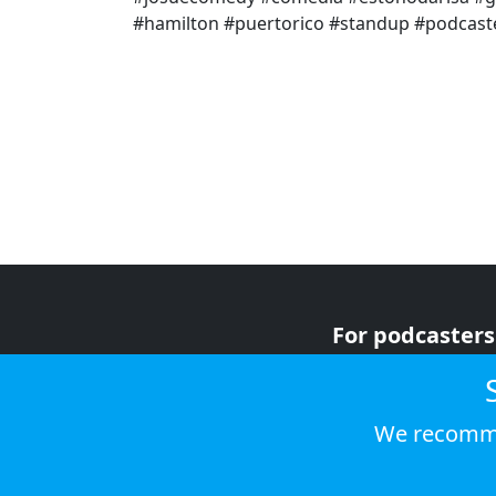
#hamilton #puertorico #standup #podcaste
For podcasters
For advertiser
For listeners
We recomme