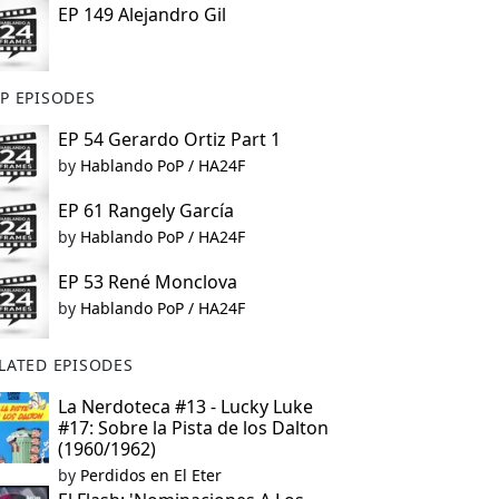
EP 149 Alejandro Gil
P EPISODES
EP 54 Gerardo Ortiz Part 1
by
Hablando PoP / HA24F
EP 61 Rangely García
by
Hablando PoP / HA24F
EP 53 René Monclova
by
Hablando PoP / HA24F
LATED EPISODES
La Nerdoteca #13 - Lucky Luke
#17: Sobre la Pista de los Dalton
(1960/1962)
by
Perdidos en El Eter