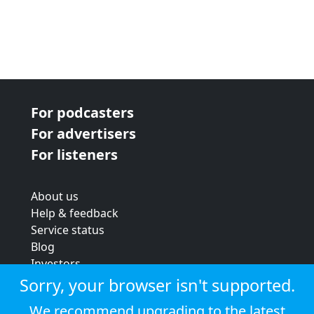
For podcasters
For advertisers
For listeners
About us
Help & feedback
Service status
Blog
Investors
Strategic review
Sorry, your browser isn't supported.
Terms & conditions
We recommend upgrading to the latest