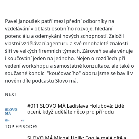
a
c
e
Pavel Janoušek patří mezi přední odborníky na
b
vzdělávání v oblasti osobního rozvoje, hledání
o
potenciálu a odemykání nových schopností. Založil
o
vlastní vzdělávací agenturu a své mnohaleté znalosti
k
šíří ve velkých firemních týmech. Zároveň se ale věnuje
i koučování jeden na jednoho. Nejen o rozdílech při
vedení workshopu a samostatné konzultace, ale také o
současné kondici "koučovacího" oboru jsme se bavili v
novém díle podcastu Slovo má.
NEXT
#011 SLOVO MÁ Ladislava Holubová: Lidé
ocení, když uděláte něco pro přírodu
TOP EPISODES
SLOVO MÁ Michal Holík: Ego je malé dítě a