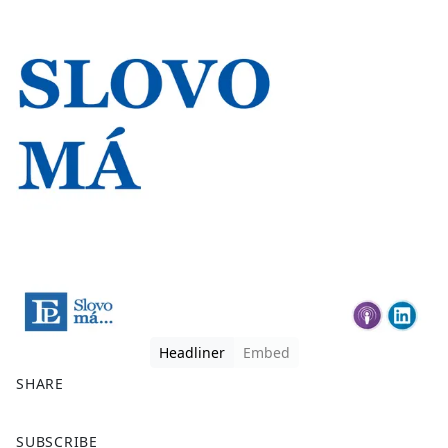
Headliner
Embed
SHARE
F
X
SUBSCRIBE