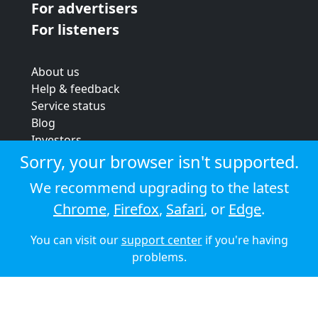
For advertisers
For listeners
About us
Help & feedback
Service status
Blog
Investors
Strategic review
Sorry, your browser isn't supported.
Terms & conditions
We recommend upgrading to the latest
Privacy policy
Chrome
,
Firefox
,
Safari
, or
Edge
.
Cookie policy
You can visit our
support center
if you're having
© 2026 Audioboom
problems.