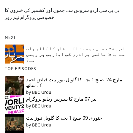
e
بی بی سی اردو سروس سے جموں اور کشمیر کی خبروں کا
b
خصوصی پروگرام نیم روز
o
o
k
NEXT
اس ہفتے سنیے وسعت اللہ خان کا کالم بات
سے بات: عالمی برادری کس ایڈریس پر رہتی
ہے؟
TOP EPISODES
مارچ 24: صبح 1 بجے کا گلوبل نیوز بیٹ فیاض احمد
کے ساتھ
by
BBC Urdu
پیر 07 مارچ کا سیربین ریڈیو پروگرام
by
BBC Urdu
جنوری 09 صبح 1 بجے کا گلوبل نیوز بیٹ
by
BBC Urdu