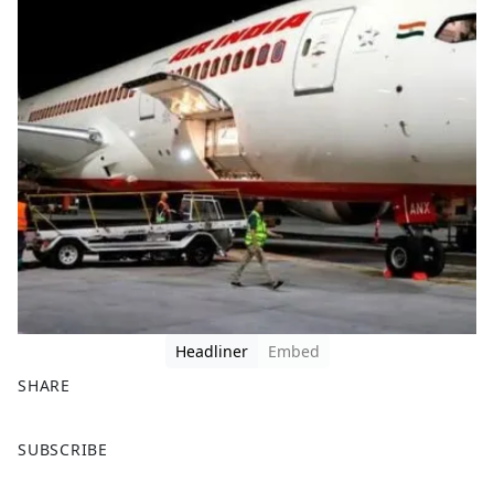
Headliner
Embed
SHARE
F
X
SUBSCRIBE
a
c