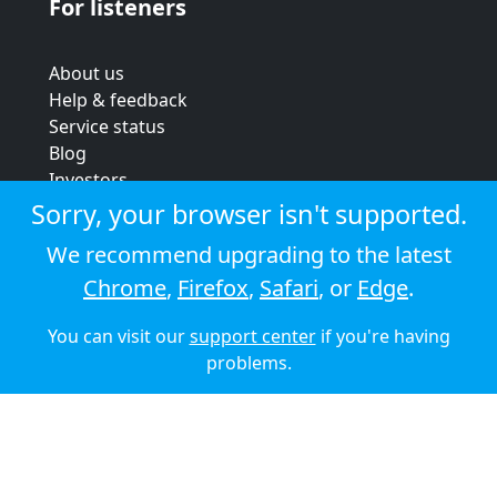
For listeners
About us
Help & feedback
Service status
Blog
Investors
Strategic review
Sorry, your browser isn't supported.
Terms & conditions
We recommend upgrading to the latest
Privacy policy
Chrome
,
Firefox
,
Safari
, or
Edge
.
Cookie policy
You can visit our
support center
if you're having
© 2026 Audioboom
problems.