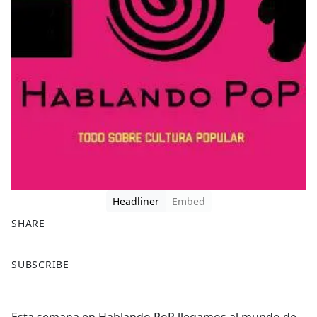
Headliner
Embed
SHARE
F
X
SUBSCRIBE
a
c
e