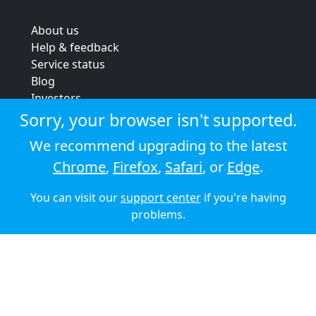
About us
Help & feedback
Service status
Blog
Investors
Strategic review
Sorry, your browser isn't supported.
Terms & conditions
We recommend upgrading to the latest
Privacy policy
Chrome
,
Firefox
,
Safari
, or
Edge
.
Cookie policy
You can visit our
support center
if you're having
© 2026 Audioboom
problems.