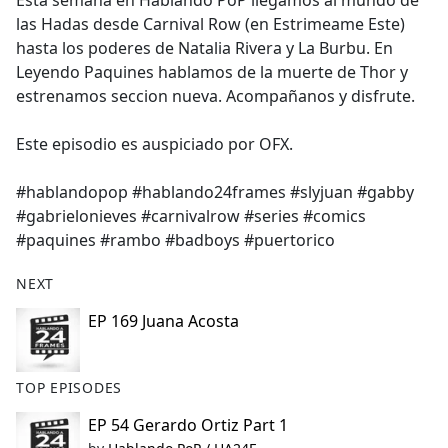
Esta semana en Hablando PoP llegamos al mundo de
b
las Hadas desde Carnival Row (en Estrimeame Este)
o
hasta los poderes de Natalia Rivera y La Burbu. En
o
Leyendo Paquines hablamos de la muerte de Thor y
k
estrenamos seccion nueva. Acompañanos y disfrute.
Este episodio es auspiciado por OFX.
#hablandopop #hablando24frames #slyjuan #gabby
#gabrielonieves #carnivalrow #series #comics
#paquines #rambo #badboys #puertorico
NEXT
EP 169 Juana Acosta
TOP EPISODES
EP 54 Gerardo Ortiz Part 1