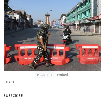
Headliner
Embed
SHARE
F
X
SUBSCRIBE
a
c