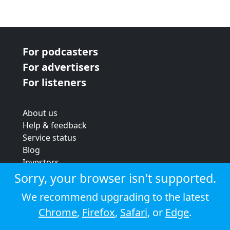
For podcasters
For advertisers
For listeners
About us
Help & feedback
Service status
Blog
Investors
Strategic review
Sorry, your browser isn't supported.
Terms & conditions
We recommend upgrading to the latest
Privacy policy
Chrome
,
Firefox
,
Safari
, or
Edge
.
Cookie policy