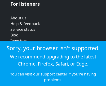
For listeners
About us
Help & feedback
Service status
Blog
Investors
Strategic review
Sorry, your browser isn't supported.
Terms & conditions
We recommend upgrading to the latest
Privacy policy
Chrome
,
Firefox
,
Safari
, or
Edge
.
Cookie policy
You can visit our
support center
if you're having
© 2026 Audioboom
problems.