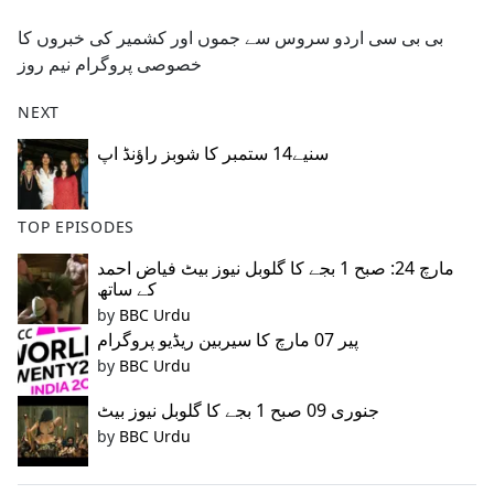
e
بی بی سی اردو سروس سے جموں اور کشمیر کی خبروں کا
b
خصوصی پروگرام نیم روز
o
o
NEXT
k
سنیے14 ستمبر کا شوبز راؤنڈ اپ
TOP EPISODES
مارچ 24: صبح 1 بجے کا گلوبل نیوز بیٹ فیاض احمد
کے ساتھ
by
BBC Urdu
پیر 07 مارچ کا سیربین ریڈیو پروگرام
by
BBC Urdu
جنوری 09 صبح 1 بجے کا گلوبل نیوز بیٹ
by
BBC Urdu