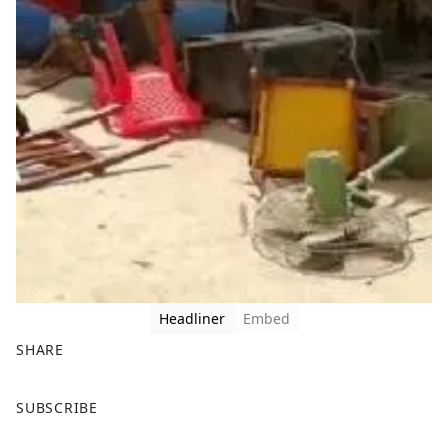
Headliner
Embed
SHARE
F
X
SUBSCRIBE
a
c