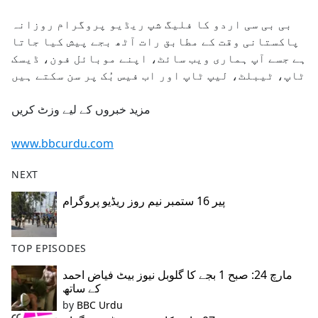
e
بی بی سی اردو کا فلیگ شپ ریڈیو پروگرام روزانہ
b
پاکستانی وقت کے مطابق رات آٹھ بجے پیش کیا جاتا
o
ہے جسے آپ ہماری ویب سائٹ، اپنے موبائل فون، ڈیسک
o
ٹاپ، ٹیبلٹ، لیپ ٹاپ اور اب فیس بُک پر سن سکتے ہیں
k
مزید خبروں کے لیے وزٹ کریں
www.bbcurdu.com
NEXT
پیر 16 ستمبر نیم روز ریڈیو پروگرام
TOP EPISODES
مارچ 24: صبح 1 بجے کا گلوبل نیوز بیٹ فیاض احمد
کے ساتھ
by
BBC Urdu