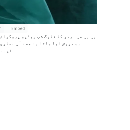
r
Embed
بی بی سی اردو کا فلیگ شپ ریڈیو پروگرام
بجے پیش کیا جاتا ہے جسے آپ ہمار،
ٹیبلٹ