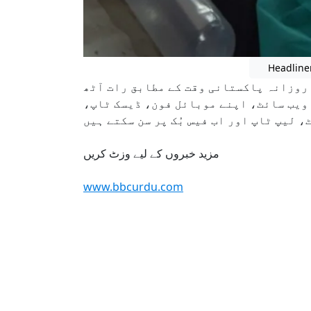
Headline
 روزانہ پاکستانی وقت کے مطابق رات آٹھ
ی ویب سائٹ، اپنے موبائل فون، ڈیسک ٹاپ
، لیپ ٹاپ اور اب فیس بُک پر سن سکتے ہیں
مزید خبروں کے لیے وزٹ کریں
www.bbcurdu.com