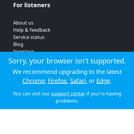
For listeners
About us
Help & feedback
Service status
Blog
Investors
Strategic review
Sorry, your browser isn't supported.
Terms & conditions
We recommend upgrading to the latest
Privacy policy
Chrome
,
Firefox
,
Safari
, or
Edge
.
Cookie policy
You can visit our
support center
if you're having
© 2026 Audioboom
problems.