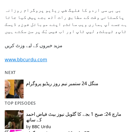
e
بی بی سی اردو کا فلیگ شپ ریڈیو پروگرام روزانہ
b
پاکستانی وقت کے مطابق رات آٹھ بجے پیش کیا جاتا
o
ہے جسے آپ ہماری ویب سائٹ، اپنے موبائل فون، ڈیسک
o
ٹاپ، ٹیبلٹ، لیپ ٹاپ اور اب فیس بُک پر سن سکتے ہیں
k
مزید خبروں کے لیے وزٹ کریں
www.bbcurdu.com
NEXT
منگل 24 ستمبر نیم روز ریڈیو پروگرام
TOP EPISODES
مارچ 24: صبح 1 بجے کا گلوبل نیوز بیٹ فیاض احمد
کے ساتھ
by
BBC Urdu