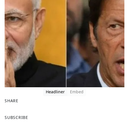
Headliner
Embed
SHARE
F
X
SUBSCRIBE
a
c