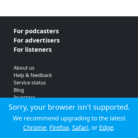
For podcasters
For advertisers
For listeners
About us
Help & feedback
Service status
Blog
Investors
Strategic review
Sorry, your browser isn't supported.
Terms & conditions
We recommend upgrading to the latest
Privacy policy
Chrome
,
Firefox
,
Safari
, or
Edge
.
Cookie policy