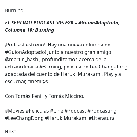
e
Burning.
b
o
EL SEPTIMO PODCAST S05 E20 – #GuionAdoptado,
o
Columna 10: Burning
k
¡Podcast estreno! ¡Hay una nueva columna de
#GuionAdoptado! Junto a nuestro gran amigo
@martin_hashi, profundizamos acerca de la
extraordinaria #Burning, película de Lee Chang-dong
adaptada del cuento de Haruki Murakami. Play y a
escuchar, cinéfil@s.
Con Tomás Fenili y Tomás Miccino.
#Movies #Peliculas #Cine #Podcast #Podcasting
#LeeChangDong #HarukiMurakami #Literatura
NEXT