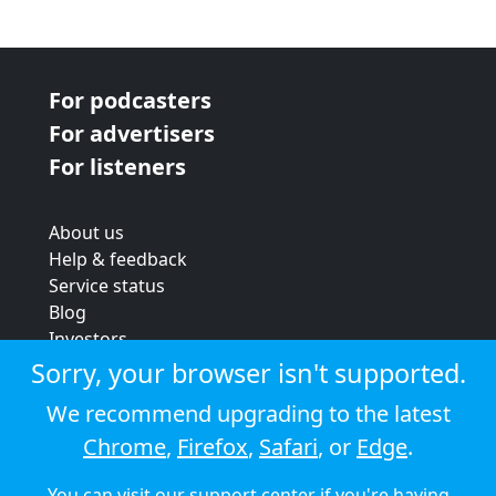
For podcasters
For advertisers
For listeners
About us
Help & feedback
Service status
Blog
Investors
Strategic review
Sorry, your browser isn't supported.
Terms & conditions
We recommend upgrading to the latest
Privacy policy
Chrome
,
Firefox
,
Safari
, or
Edge
.
Cookie policy
You can visit our
support center
if you're having