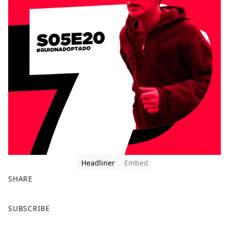
Headliner
Embed
SHARE
F
X
SUBSCRIBE
a
c