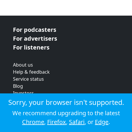
For podcasters
For advertisers
For listeners
About us
Help & feedback
Service status
Blog
Investors
Strategic review
Sorry, your browser isn't supported.
Terms & conditions
We recommend upgrading to the latest
Privacy policy
Chrome
,
Firefox
,
Safari
, or
Edge
.
Cookie policy