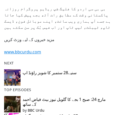
e
بی بی سی اردو کا فلیگ شپ ریڈیو پروگرام روزانہ
b
پاکستانی وقت کے مطابق رات آٹھ بجے پیش کیا جاتا
o
ہے جسے آپ ہماری ویب سائٹ، اپنے موبائل فون، ڈیسک
o
ٹاپ، ٹیبلٹ، لیپ ٹاپ اور اب فیس بُک پر سن سکتے ہیں
k
مزید خبروں کے لیے وزٹ کریں
www.bbcurdu.com
NEXT
سنیے28 ستمبر کا شوبز راؤنڈ اپ
TOP EPISODES
مارچ 24: صبح 1 بجے کا گلوبل نیوز بیٹ فیاض احمد
کے ساتھ
by
BBC Urdu