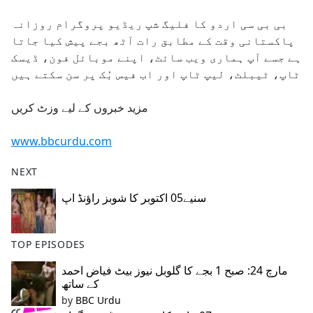
e
بی بی سی اردو کا فلیگ شپ ریڈیو پروگرام روزانہ
b
پاکستانی وقت کے مطابق رات آٹھ بجے پیش کیا جاتا
o
ہے جسے آپ ہماری ویب سائٹ، اپنے موبائل فون، ڈیسک
o
ٹاپ، ٹیبلٹ، لیپ ٹاپ اور اب فیس بُک پر سن سکتے ہیں
k
مزید خبروں کے لیے وزٹ کریں
www.bbcurdu.com
NEXT
سنیے05 اکتوبر کا شوبز راؤنڈ اپ
TOP EPISODES
مارچ 24: صبح 1 بجے کا گلوبل نیوز بیٹ فیاض احمد
کے ساتھ
by
BBC Urdu