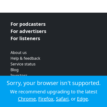
For podcasters
For advertisers
For listeners
About us
Help & feedback
Service status
Blog
Investors
Strategic review
Sorry, your browser isn't supported.
Terms & conditions
We recommend upgrading to the latest
Privacy policy
Chrome
,
Firefox
,
Safari
, or
Edge
.
Cookie policy