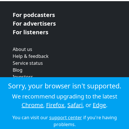
For podcasters
For advertisers
For listeners
About us
Help & feedback
Service status
Blog
Investors
Strategic review
Sorry, your browser isn't supported.
Terms & conditions
We recommend upgrading to the latest
Privacy policy
Chrome
,
Firefox
,
Safari
, or
Edge
.
Cookie policy
You can visit our
support center
if you're having
© 2026 Audioboom
problems.