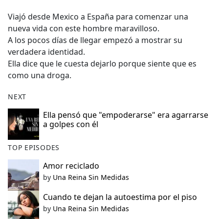
e
Viajó desde Mexico a España para comenzar una
b
nueva vida con este hombre maravilloso.
o
A los pocos días de llegar empezó a mostrar su
o
verdadera identidad.
k
Ella dice que le cuesta dejarlo porque siente que es
como una droga.
NEXT
Ella pensó que "empoderarse" era agarrarse
a golpes con él
TOP EPISODES
Amor reciclado
by
Una Reina Sin Medidas
Cuando te dejan la autoestima por el piso
by
Una Reina Sin Medidas