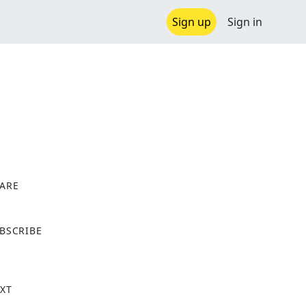
Sign up
Sign in
ARE
X
BSCRIBE
XT