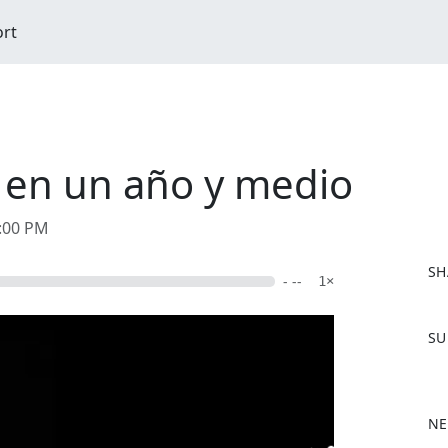
ort
a en un año y medio
2:00 PM
SH
- --
1×
F
SU
a
c
e
b
NE
o