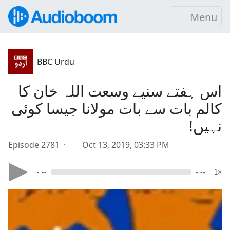
Menu
BBC Urdu
اس ہفتے سنیے وسعت اللہ خان کا
کالم بات سے بات مولانا جیسا کوئی
نہیں!
Episode 2781 ·
Oct 13, 2019, 03:33 PM
- --
- --
1×