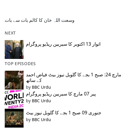
a
c
e
وسعت اللہ خان کا کالم بات سے بات
b
o
NEXT
o
k
اتوار 13 اکتوبر کا سیربین ریڈیو پروگرام
TOP EPISODES
مارچ 24: صبح 1 بجے کا گلوبل نیوز بیٹ فیاض احمد
کے ساتھ
by
BBC Urdu
پیر 07 مارچ کا سیربین ریڈیو پروگرام
by
BBC Urdu
جنوری 09 صبح 1 بجے کا گلوبل نیوز بیٹ
by
BBC Urdu