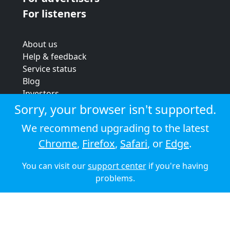
For listeners
About us
Help & feedback
Service status
Blog
Investors
Strategic review
Sorry, your browser isn't supported.
Terms & conditions
We recommend upgrading to the latest
Privacy policy
Chrome
,
Firefox
,
Safari
, or
Edge
.
Cookie policy
You can visit our
support center
if you're having
© 2026 Audioboom
problems.