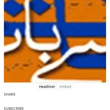
Headliner
Embed
SHARE
F
X
SUBSCRIBE