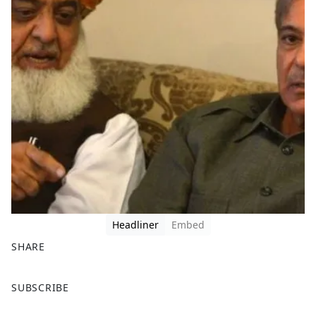
Headliner
Embed
SHARE
F
X
SUBSCRIBE
a
c