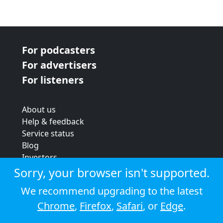
For podcasters
For advertisers
For listeners
About us
Help & feedback
Service status
Blog
Investors
Strategic review
Sorry, your browser isn't supported.
Terms & conditions
We recommend upgrading to the latest
Privacy policy
Chrome
,
Firefox
,
Safari
, or
Edge
.
Cookie policy