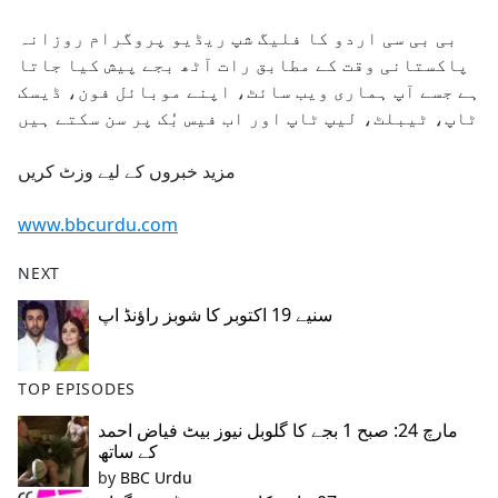
e
بی بی سی اردو کا فلیگ شپ ریڈیو پروگرام روزانہ
b
پاکستانی وقت کے مطابق رات آٹھ بجے پیش کیا جاتا
o
ہے جسے آپ ہماری ویب سائٹ، اپنے موبائل فون، ڈیسک
o
ٹاپ، ٹیبلٹ، لیپ ٹاپ اور اب فیس بُک پر سن سکتے ہیں
k
مزید خبروں کے لیے وزٹ کریں
www.bbcurdu.com
NEXT
سنیے 19 اکتوبر کا شوبز راؤنڈ اپ
TOP EPISODES
مارچ 24: صبح 1 بجے کا گلوبل نیوز بیٹ فیاض احمد
کے ساتھ
by
BBC Urdu