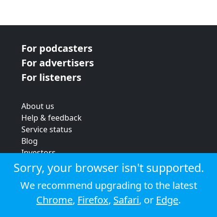
For podcasters
For advertisers
For listeners
About us
Help & feedback
Service status
Blog
Investors
Strategic review
Sorry, your browser isn't supported.
Terms & conditions
We recommend upgrading to the latest
Privacy policy
Chrome
,
Firefox
,
Safari
, or
Edge
.
Cookie policy