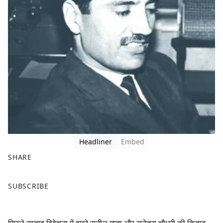
Headliner
Embed
SHARE
F
X
SUBSCRIBE
a
c
e