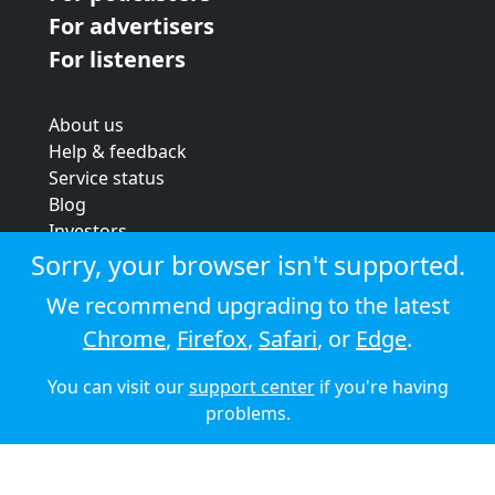
For advertisers
For listeners
About us
Help & feedback
Service status
Blog
Investors
Strategic review
Sorry, your browser isn't supported.
Terms & conditions
We recommend upgrading to the latest
Privacy policy
Chrome
,
Firefox
,
Safari
, or
Edge
.
Cookie policy
You can visit our
support center
if you're having
© 2026 Audioboom
problems.