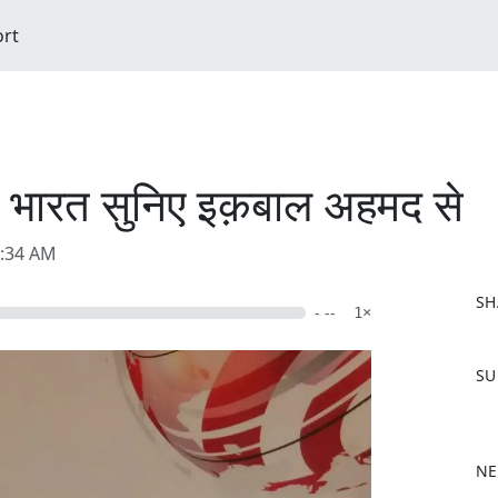
ort
 भारत सुनिए इक़बाल अहमद से
1:34 AM
SH
- --
1×
F
SU
a
c
e
b
NE
o