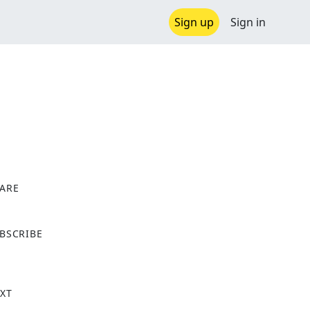
Sign up
Sign in
ARE
X
BSCRIBE
XT