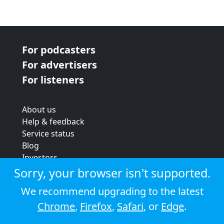
For podcasters
For advertisers
For listeners
About us
Help & feedback
Service status
Blog
Investors
Strategic review
Sorry, your browser isn't supported.
Terms & conditions
We recommend upgrading to the latest
Privacy policy
Chrome
,
Firefox
,
Safari
, or
Edge
.
Cookie policy