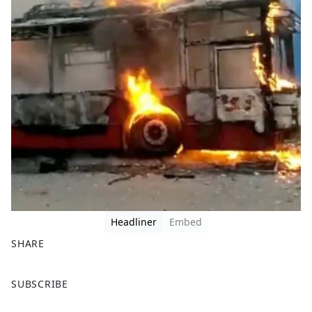
Headliner
Embed
SHARE
F
X
SUBSCRIBE
a
c