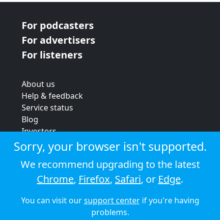
For podcasters
For advertisers
For listeners
About us
Help & feedback
Service status
Blog
Investors
Strategic review
Sorry, your browser isn't supported.
Terms & conditions
We recommend upgrading to the latest
Privacy policy
Chrome
,
Firefox
,
Safari
, or
Edge
.
Cookie policy
You can visit our
support center
if you're having
© 2026 Audioboom
problems.