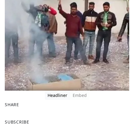
Headliner
Embed
SHARE
F
X
SUBSCRIBE
a
c